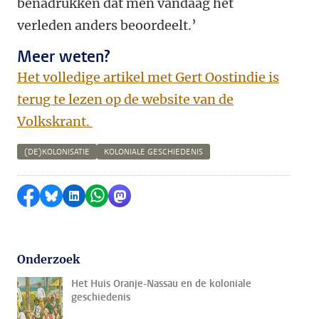
benadrukken dat men vandaag het
verleden anders beoordeelt.’
Meer weten?
Het volledige artikel met Gert Oostindie is
terug te lezen op de website van de
Volkskrant.
(DE)KOLONISATIE
KOLONIALE GESCHIEDENIS
Delen op Facebook
Delen via Bluesky
Delen op LinkedIn
Delen via WhatsApp
Delen via Mastodon
Onderzoek
Het Huis Oranje-Nassau en de koloniale
geschiedenis