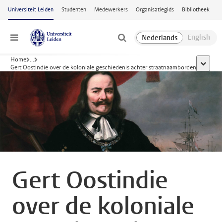
Ga naar hoofdinhoud
Universiteit Leiden
Studenten
Medewerkers
Organisatiegids
Bibliotheek
Menu
Home
...
toon all
Gert Oostindie over de koloniale geschiedenis achter straatnaamborden
Gert Oostindie
over de koloniale