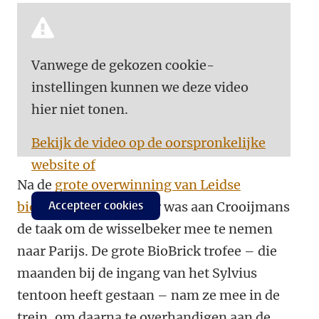
Vanwege de gekozen cookie-
instellingen kunnen we deze video
hier niet tonen.
Bekijk de video op de oorspronkelijke
website of
Na de
grote overwinning van Leidse
Accepteer cookies
biologen
van vorig jaar was aan Crooijmans
de taak om de wisselbeker mee te nemen
naar Parijs. De grote BioBrick trofee – die
maanden bij de ingang van het Sylvius
tentoon heeft gestaan – nam ze mee in de
trein, om daarna te overhandigen aan de