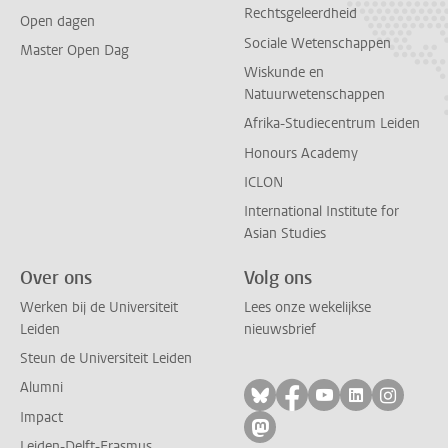
Rechtsgeleerdheid
Open dagen
Sociale Wetenschappen
Master Open Dag
Wiskunde en
Natuurwetenschappen
Afrika-Studiecentrum Leiden
Honours Academy
ICLON
International Institute for
Asian Studies
Over ons
Volg ons
Werken bij de Universiteit
Lees onze wekelijkse
Leiden
nieuwsbrief
Steun de Universiteit Leiden
Alumni
Volg ons op bluesky
Volg ons op facebo
Volg ons op yo
Volg ons op
Volg on
Impact
Volg ons op mastodon
Leiden-Delft-Erasmus