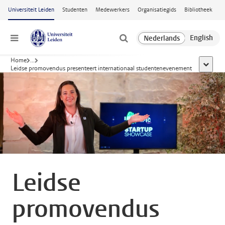
Ga naar hoofdinhoud
Universiteit Leiden
Studenten
Medewerkers
Organisatiegids
Bibliotheek
Menu
Home
...
toon all
Leidse promovendus presenteert internationaal studentenevenement
Leidse
promovendus