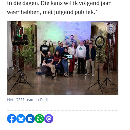
in die dagen. Die kans wil ik volgend jaar
weer hebben, mét juigend publiek.’
vergroo
Het iGEM team in Parijs
Delen op Facebook
Delen via Bluesky
Delen op LinkedIn
Delen via WhatsApp
Delen via Mastodon