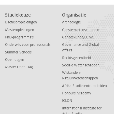
Studiekeuze
Organisatie
Bacheloropleidingen
Archeologie
Masteropleidingen
Geesteswetenschappen
PhD-programma's
Geneeskunde/LUMC
Onderwijs voor professionals
Governance and Global
Affairs
Summer Schools
Rechtsgeleerdheid
Open dagen
Sociale Wetenschappen
Master Open Dag
Wiskunde en
Natuurwetenschappen
Afrika-Studiecentrum Leiden
Honours Academy
ICLON
International Institute for
Asian Studies