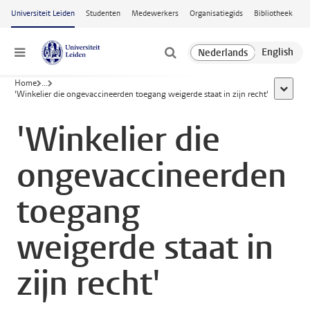
Ga naar hoofdinhoud
Universiteit Leiden
Studenten
Medewerkers
Organisatiegids
Bibliotheek
Menu
Home
...
toon all
'Winkelier die ongevaccineerden toegang weigerde staat in zijn recht'
'Winkelier die
ongevaccineerden
toegang
weigerde staat in
zijn recht'