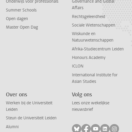
Onderwijs voor professionals
Governance and Global
Affairs
Summer Schools
Rechtsgeleerdheid
Open dagen
Sociale Wetenschappen
Master Open Dag
Wiskunde en
Natuurwetenschappen
Afrika-Studiecentrum Leiden
Honours Academy
ICLON
International Institute for
Asian Studies
Over ons
Volg ons
Werken bij de Universiteit
Lees onze wekelijkse
Leiden
nieuwsbrief
Steun de Universiteit Leiden
Alumni
Volg ons op bluesky
Volg ons op facebo
Volg ons op yo
Volg ons op
Volg on