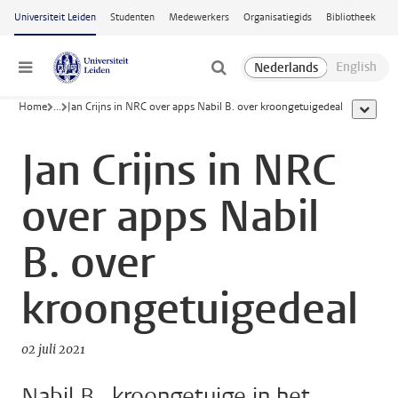
Ga naar hoofdinhoud
Universiteit Leiden
Studenten
Medewerkers
Organisatiegids
Bibliotheek
Menu
Home
...
Jan Crijns in NRC over apps Nabil B. over kroongetuigedeal
toon all
Jan Crijns in NRC
over apps Nabil
B. over
kroongetuigedeal
02 juli 2021
Nabil B., kroongetuige in het