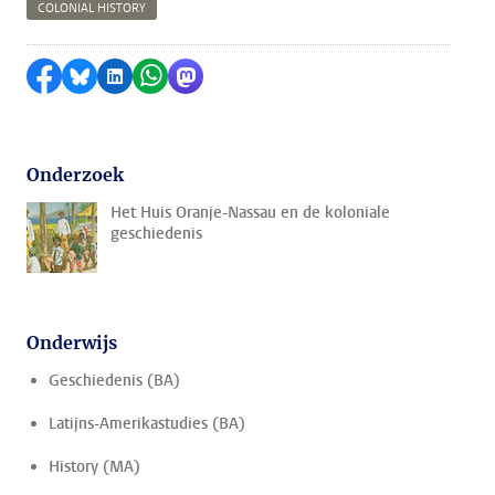
COLONIAL HISTORY
Delen op Facebook
Delen via Bluesky
Delen op LinkedIn
Delen via WhatsApp
Delen via Mastodon
Onderzoek
Het Huis Oranje-Nassau en de koloniale
geschiedenis
Onderwijs
Geschiedenis (BA)
Latijns-Amerikastudies (BA)
History (MA)