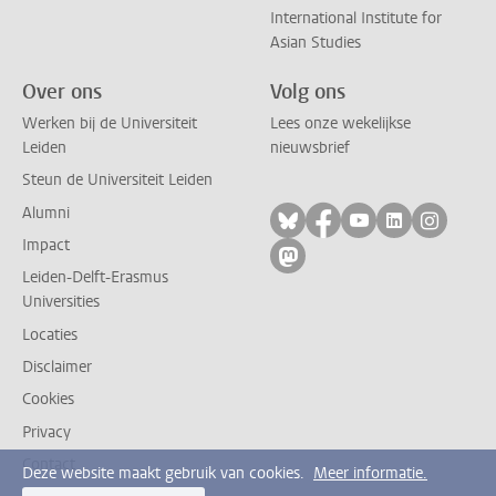
International Institute for
Asian Studies
Over ons
Volg ons
Werken bij de Universiteit
Lees onze wekelijkse
Leiden
nieuwsbrief
Steun de Universiteit Leiden
Alumni
Volg ons op bluesky
Volg ons op facebo
Volg ons op yo
Volg ons op
Volg on
Impact
Volg ons op mastodon
Leiden-Delft-Erasmus
Universities
Locaties
Disclaimer
Cookies
Privacy
Contact
Deze website maakt gebruik van cookies.
Meer informatie.