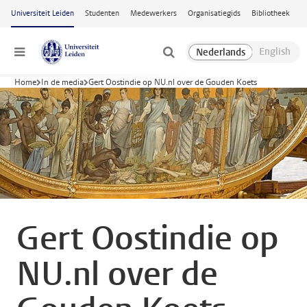
Ga naar hoofdinhoud
Universiteit Leiden
Studenten
Medewerkers
Organisatiegids
Bibliotheek
Menu
Home
In de media
Gert Oostindie op NU.nl over de Gouden Koets
Gert Oostindie op
NU.nl over de