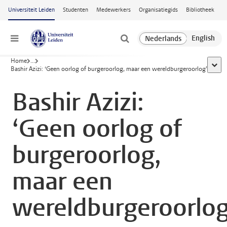
Ga naar hoofdinhoud
Universiteit Leiden
Studenten
Medewerkers
Organisatiegids
Bibliotheek
Menu
Home
...
toon 
Bashir Azizi: ‘Geen oorlog of burgeroorlog, maar een wereldburgeroorlog’
Bashir Azizi:
‘Geen oorlog of
burgeroorlog,
maar een
wereldburgeroorlog