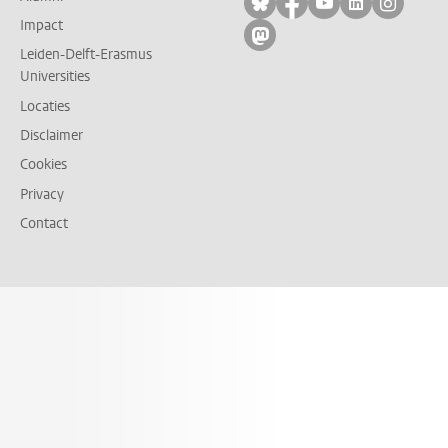
Volg ons op bluesky
Volg ons op facebo
Volg ons op yo
Volg ons op
Volg on
Impact
Volg ons op mastodon
Leiden-Delft-Erasmus
Universities
Locaties
Disclaimer
Cookies
Privacy
Contact