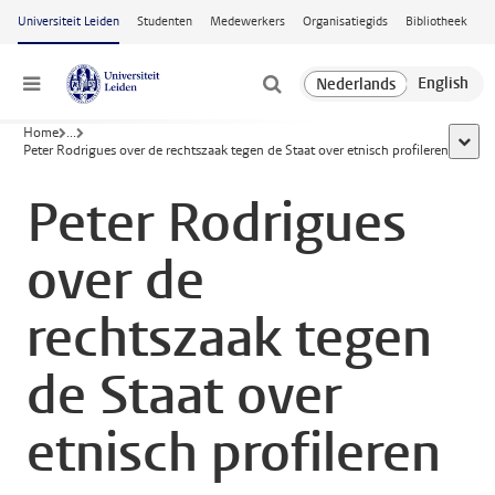
Ga naar hoofdinhoud
Universiteit Leiden
Studenten
Medewerkers
Organisatiegids
Bibliotheek
Menu
Home
...
toon a
Peter Rodrigues over de rechtszaak tegen de Staat over etnisch profileren
Peter Rodrigues
over de
rechtszaak tegen
de Staat over
etnisch profileren