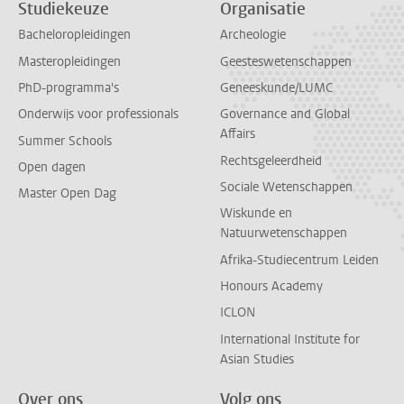
Studiekeuze
Organisatie
Bacheloropleidingen
Archeologie
Masteropleidingen
Geesteswetenschappen
PhD-programma's
Geneeskunde/LUMC
Onderwijs voor professionals
Governance and Global
Affairs
Summer Schools
Rechtsgeleerdheid
Open dagen
Sociale Wetenschappen
Master Open Dag
Wiskunde en
Natuurwetenschappen
Afrika-Studiecentrum Leiden
Honours Academy
ICLON
International Institute for
Asian Studies
Over ons
Volg ons