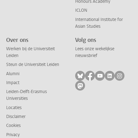
Honours Academy
ICLON
International Institute for
Asian Studies
Over ons
Volg ons
Werken bij de Universiteit
Lees onze wekelijkse
Leiden
nieuwsbrief
Steun de Universiteit Leiden
Alumni
Volg ons op bluesky
Volg ons op facebo
Volg ons op yo
Volg ons op
Volg on
Impact
Volg ons op mastodon
Leiden-Delft-Erasmus
Universities
Locaties
Disclaimer
Cookies
Privacy