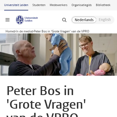
Ga naar hoofdinhoud
Universiteit Leiden
Studenten
Medewerkers
Organisatiegids
Bibliotheek
Menu
Home
In de media
Peter Bos in 'Grote Vragen' van de VPRO
Peter Bos in
'Grote Vragen'