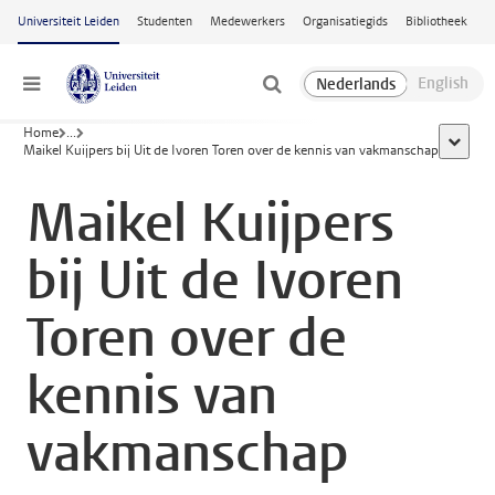
Ga naar hoofdinhoud
Universiteit Leiden
Studenten
Medewerkers
Organisatiegids
Bibliotheek
Menu
Home
...
toon al
Maikel Kuijpers bij Uit de Ivoren Toren over de kennis van vakmanschap
Maikel Kuijpers
bij Uit de Ivoren
Toren over de
kennis van
vakmanschap