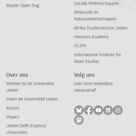
Sociale Wetenschappen
Master Open Dag
Wiskunde en
Natuurwetenschappen
Afrika-Studiecentrum Leiden
Honours Academy
ICLON
International Institute for
Asian Studies
Over ons
Volg ons
Werken bij de Universiteit
Lees onze wekelijkse
Leiden
nieuwsbrief
Steun de Universiteit Leiden
Alumni
Volg ons op bluesky
Volg ons op facebo
Volg ons op yo
Volg ons op
Volg on
Impact
Volg ons op mastodon
Leiden-Delft-Erasmus
Universities