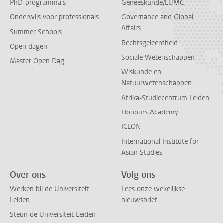
PhD-programma's
Geneeskunde/LUMC
Onderwijs voor professionals
Governance and Global
Affairs
Summer Schools
Rechtsgeleerdheid
Open dagen
Sociale Wetenschappen
Master Open Dag
Wiskunde en
Natuurwetenschappen
Afrika-Studiecentrum Leiden
Honours Academy
ICLON
International Institute for
Asian Studies
Over ons
Volg ons
Werken bij de Universiteit
Lees onze wekelijkse
Leiden
nieuwsbrief
Steun de Universiteit Leiden