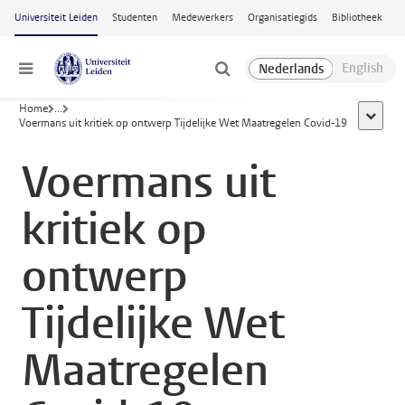
Ga naar hoofdinhoud
Universiteit Leiden
Studenten
Medewerkers
Organisatiegids
Bibliotheek
Menu
Home
...
toon all
Voermans uit kritiek op ontwerp Tijdelijke Wet Maatregelen Covid-19
Voermans uit
kritiek op
ontwerp
Tijdelijke Wet
Maatregelen