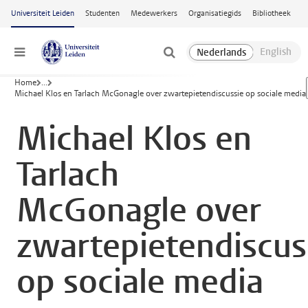
Ga naar hoofdinhoud
Universiteit Leiden
Studenten
Medewerkers
Organisatiegids
Bibliotheek
Menu
Home
...
Michael Klos en Tarlach McGonagle over zwartepietendiscussie op sociale media
Michael Klos en
Tarlach
McGonagle over
zwartepietendiscus
op sociale media