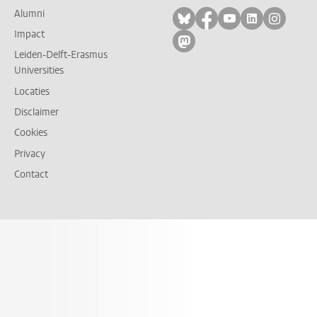
Alumni
Volg ons op bluesky
Volg ons op facebo
Volg ons op yo
Volg ons op
Volg on
Impact
Volg ons op mastodon
Leiden-Delft-Erasmus
Universities
Locaties
Disclaimer
Cookies
Privacy
Contact