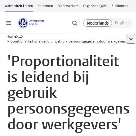
Ga naar hoofdinhoud
Universiteit Leiden
Studenten
Medewerkers
Organisatiegids
Bibliotheek
Menu
Home
...
toon
'Proportionaliteit is leidend bij gebruik persoonsgegevens door werkgevers'
'Proportionaliteit
is leidend bij
gebruik
persoonsgegevens
door werkgevers'