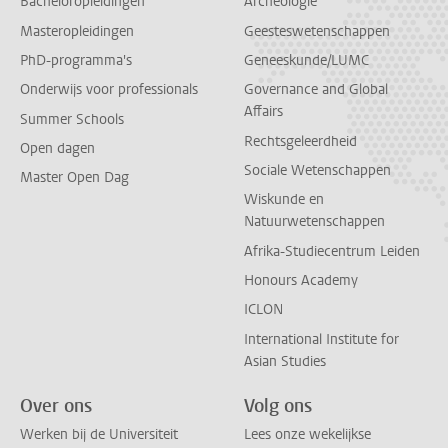
Bacheloropleidingen
Archeologie
Masteropleidingen
Geesteswetenschappen
PhD-programma's
Geneeskunde/LUMC
Onderwijs voor professionals
Governance and Global
Affairs
Summer Schools
Rechtsgeleerdheid
Open dagen
Sociale Wetenschappen
Master Open Dag
Wiskunde en
Natuurwetenschappen
Afrika-Studiecentrum Leiden
Honours Academy
ICLON
International Institute for
Asian Studies
Over ons
Volg ons
Werken bij de Universiteit
Lees onze wekelijkse