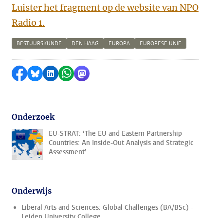
Luister het fragment op de website van NPO
Radio 1.
BESTUURSKUNDE
DEN HAAG
EUROPA
EUROPESE UNIE
Delen op Facebook
Delen via Bluesky
Delen op LinkedIn
Delen via WhatsApp
Delen via Mastodon
Onderzoek
EU-STRAT: ‘The EU and Eastern Partnership
Countries: An Inside-Out Analysis and Strategic
Assessment’
Onderwijs
Liberal Arts and Sciences: Global Challenges (BA/BSc) -
Leiden University College