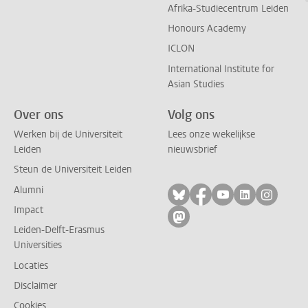
Afrika-Studiecentrum Leiden
Honours Academy
ICLON
International Institute for
Asian Studies
Over ons
Volg ons
Werken bij de Universiteit
Lees onze wekelijkse
Leiden
nieuwsbrief
Steun de Universiteit Leiden
Alumni
Volg ons op bluesky
Volg ons op facebo
Volg ons op yo
Volg ons op
Volg on
Impact
Volg ons op mastodon
Leiden-Delft-Erasmus
Universities
Locaties
Disclaimer
Cookies