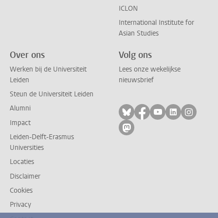
ICLON
International Institute for
Asian Studies
Over ons
Volg ons
Werken bij de Universiteit
Lees onze wekelijkse
Leiden
nieuwsbrief
Steun de Universiteit Leiden
Alumni
Volg ons op bluesky
Volg ons op facebo
Volg ons op yo
Volg ons op
Volg on
Impact
Volg ons op mastodon
Leiden-Delft-Erasmus
Universities
Locaties
Disclaimer
Cookies
Privacy