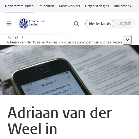
Ga naar hoofdinhoud
Universiteit Leiden
Studenten
Medewerkers
Organisatiegids
Bibliotheek
Menu
Home
...
toon all
Adriaan van der Weel in Kennislink over de gevolgen van digitaal lezen
Adriaan van der
Weel in