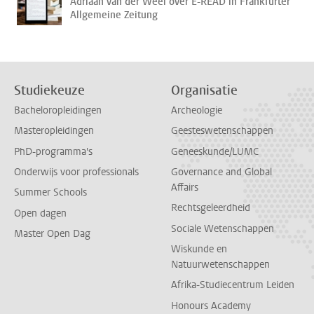
Adriaan van der Weel over E-READ in Frankfurter
Allgemeine Zeitung
Studiekeuze
Organisatie
Bacheloropleidingen
Archeologie
Masteropleidingen
Geesteswetenschappen
PhD-programma's
Geneeskunde/LUMC
Onderwijs voor professionals
Governance and Global
Affairs
Summer Schools
Rechtsgeleerdheid
Open dagen
Sociale Wetenschappen
Master Open Dag
Wiskunde en
Natuurwetenschappen
Afrika-Studiecentrum Leiden
Honours Academy