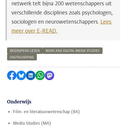
netwerk telt bijna 200 wetenschappers uit
verschillende disciplines zoals psychologen,
sociologen en neurowetenschappers.
Lees
meer over E-READ.
BEGRIJPEND LEZEN
BOOK AND DIGITAL MEDIA STUDIES
DIGITALISERING
Delen op Facebook
Delen via Bluesky
Delen op LinkedIn
Delen via WhatsApp
Delen via Mastodon
Onderwijs
Film- en literatuurwetenschap (BA)
Media Studies (MA)