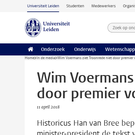
Ga naar hoofdinhoud
Universiteit Leiden
Studenten
Medewerkers
Organi
Zoek op on
Zoekterm
Onderzoek
Onderwijs
Wetenschapp
Home
In de media
Wim Voermans ziet Troonrede niet door premier
Wim Voermans z
door premier 
11 april 2018
Historicus Han van Bree bep
minister-president de tekst