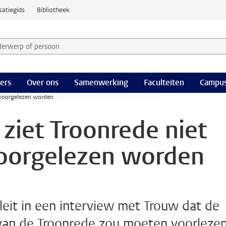
satiegids
Bibliotheek
derwerp of persoon en selecteer categorie
ers
Over ons
Samenwerking
Faculteiten
Campus
 voorgelezen worden
iet Troonrede niet
voorgelezen worden
leit in een interview met Trouw dat de
 van de Troonrede zou moeten voorlezen