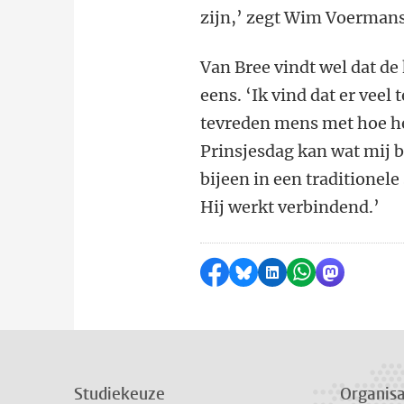
zijn,’ zegt Wim Voermans
Van Bree vindt wel dat de
eens. ‘Ik vind dat er veel
tevreden mens met hoe he
Prinsjesdag kan wat mij b
bijeen in een traditionele
Hij werkt verbindend.’
Delen op Facebook
Delen via Bluesky
Delen op LinkedI
Delen via Wh
Delen via
Studiekeuze
Organisa