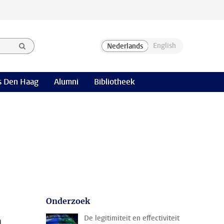
 Den Haag
Alumni
Bibliotheek
Onderzoek
.
De legitimiteit en effectiviteit