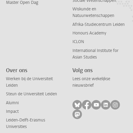
Sociale Wetenschappen
Master Open Dag
Wiskunde en
Natuurwetenschappen
Afrika-Studiecentrum Leiden
Honours Academy
ICLON
International Institute for
Asian Studies
Over ons
Volg ons
Werken bij de Universiteit
Lees onze wekelijkse
Leiden
nieuwsbrief
Steun de Universiteit Leiden
Alumni
Volg ons op bluesky
Volg ons op facebo
Volg ons op yo
Volg ons op
Volg on
Impact
Volg ons op mastodon
Leiden-Delft-Erasmus
Universities