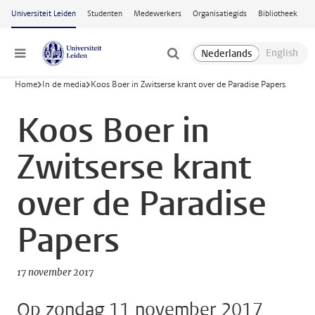
Ga naar hoofdinhoud
Universiteit Leiden
Studenten
Medewerkers
Organisatiegids
Bibliotheek
Menu
Home
In de media
Koos Boer in Zwitserse krant over de Paradise Papers
Koos Boer in
Zwitserse krant
over de Paradise
Papers
17 november 2017
Op zondag 11 november 2017