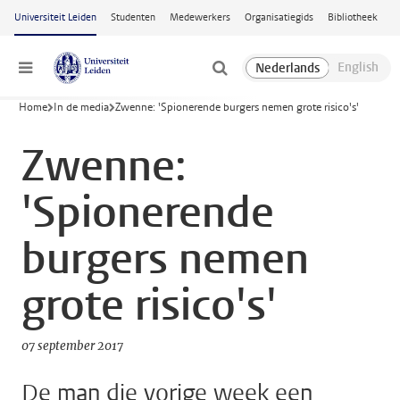
Ga naar hoofdinhoud
Universiteit Leiden
Studenten
Medewerkers
Organisatiegids
Bibliotheek
Menu
Home
In de media
Zwenne: 'Spionerende burgers nemen grote risico's'
Zwenne:
'Spionerende
burgers nemen
grote risico's'
07 september 2017
De man die vorige week een