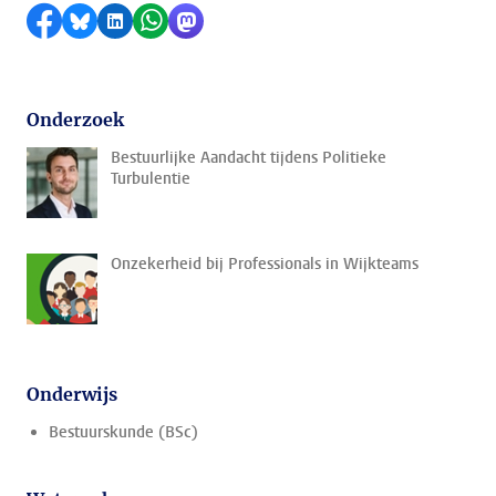
Delen op Facebook
Delen via Bluesky
Delen op LinkedIn
Delen via WhatsApp
Delen via Mastodon
Onderzoek
Bestuurlijke Aandacht tijdens Politieke
Turbulentie
Onzekerheid bij Professionals in Wijkteams
Onderwijs
Bestuurskunde (BSc)