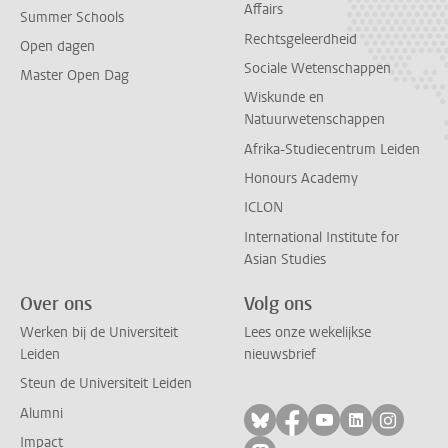
Affairs
Summer Schools
Rechtsgeleerdheid
Open dagen
Sociale Wetenschappen
Master Open Dag
Wiskunde en
Natuurwetenschappen
Afrika-Studiecentrum Leiden
Honours Academy
ICLON
International Institute for
Asian Studies
Over ons
Volg ons
Werken bij de Universiteit
Lees onze wekelijkse
Leiden
nieuwsbrief
Steun de Universiteit Leiden
Alumni
Volg ons op bluesky
Volg ons op facebo
Volg ons op yo
Volg ons op
Volg on
Impact