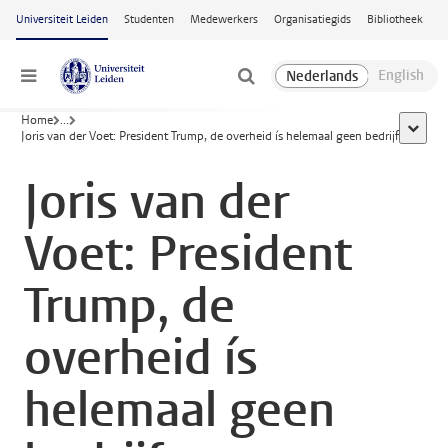
Ga naar hoofdinhoud
Universiteit Leiden
Studenten
Medewerkers
Organisatiegids
Bibliotheek
Menu
Home
...
toon al
Joris van der Voet: President Trump, de overheid ís helemaal geen bedrijf
Joris van der
Voet: President
Trump, de
overheid ís
helemaal geen