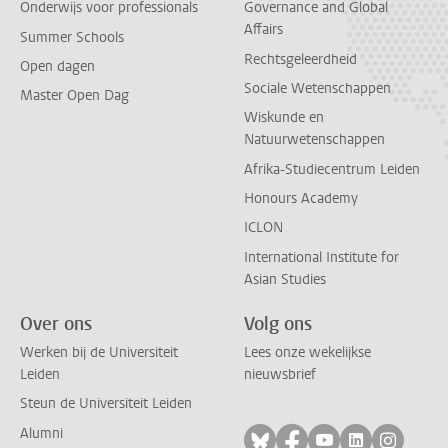
Onderwijs voor professionals
Governance and Global
Affairs
Summer Schools
Rechtsgeleerdheid
Open dagen
Sociale Wetenschappen
Master Open Dag
Wiskunde en
Natuurwetenschappen
Afrika-Studiecentrum Leiden
Honours Academy
ICLON
International Institute for
Asian Studies
Over ons
Volg ons
Werken bij de Universiteit
Lees onze wekelijkse
Leiden
nieuwsbrief
Steun de Universiteit Leiden
Alumni
Volg ons op bluesky
Volg ons op facebo
Volg ons op yo
Volg ons op
Volg on