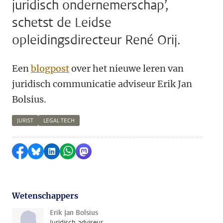
juridisch ondernemerschap’,
schetst de Leidse
opleidingsdirecteur René Orij.
Een
blogpost
over het nieuwe leren van
juridisch communicatie adviseur Erik Jan
Bolsius.
JURIST
LEGAL TECH
Delen op Facebook
Delen via Bluesky
Delen op LinkedIn
Delen via WhatsApp
Delen via Mastodon
Wetenschappers
Erik Jan Bolsius
Juridisch adviseur