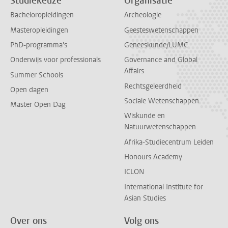
Studiekeuze
Organisatie
Bacheloropleidingen
Archeologie
Masteropleidingen
Geesteswetenschappen
PhD-programma's
Geneeskunde/LUMC
Onderwijs voor professionals
Governance and Global
Affairs
Summer Schools
Rechtsgeleerdheid
Open dagen
Sociale Wetenschappen
Master Open Dag
Wiskunde en
Natuurwetenschappen
Afrika-Studiecentrum Leiden
Honours Academy
ICLON
International Institute for
Asian Studies
Over ons
Volg ons