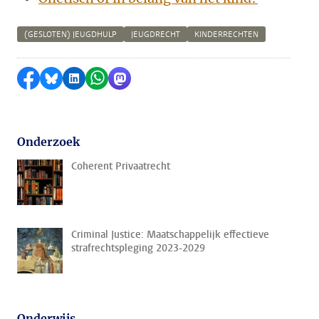
(GESLOTEN) JEUGDHULP
JEUGDRECHT
KINDERRECHTEN
Delen op Facebook
Delen via Bluesky
Delen op LinkedIn
Delen via WhatsApp
Delen via Mastodon
Onderzoek
Coherent Privaatrecht
Criminal Justice: Maatschappelijk effectieve
strafrechtspleging 2023-2029
Onderwijs