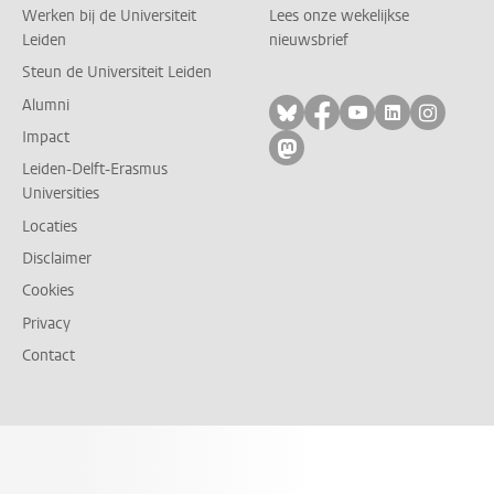
Werken bij de Universiteit
Lees onze wekelijkse
Leiden
nieuwsbrief
Steun de Universiteit Leiden
Alumni
Volg ons op bluesky
Volg ons op facebo
Volg ons op yo
Volg ons op
Volg on
Impact
Volg ons op mastodon
Leiden-Delft-Erasmus
Universities
Locaties
Disclaimer
Cookies
Privacy
Contact