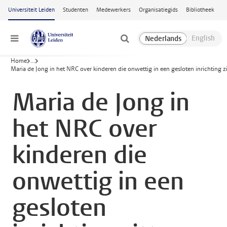
Ga naar hoofdinhoud
Universiteit Leiden
Studenten
Medewerkers
Organisatiegids
Bibliotheek
Menu
Home
...
Maria de Jong in het NRC over kinderen die onwettig in een gesloten inrichting z
Maria de Jong in
het NRC over
kinderen die
onwettig in een
gesloten