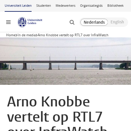
Ga naar hoofdinhoud
Universiteit Leiden
Studenten
Medewerkers
Organisatiegids
Bibliotheek
Menu
Home
In de media
Arno Knobbe vertelt op RTL7 over InfraWatch
Arno Knobbe
vertelt op RTL7