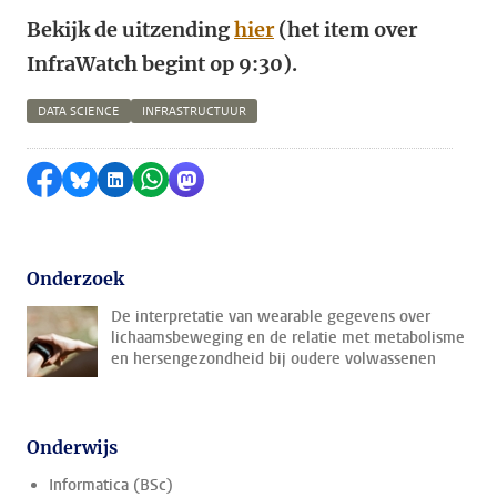
Bekijk de uitzending
hier
(het item over
InfraWatch begint op 9:30).
DATA SCIENCE
INFRASTRUCTUUR
Delen op Facebook
Delen via Bluesky
Delen op LinkedIn
Delen via WhatsApp
Delen via Mastodon
Onderzoek
De interpretatie van wearable gegevens over
lichaamsbeweging en de relatie met metabolisme
en hersengezondheid bij oudere volwassenen
Onderwijs
Informatica (BSc)