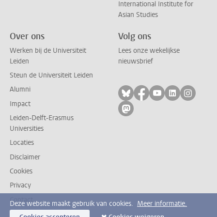
International Institute for
Asian Studies
Over ons
Volg ons
Werken bij de Universiteit
Lees onze wekelijkse
Leiden
nieuwsbrief
Steun de Universiteit Leiden
Alumni
Volg ons op bluesky
Volg ons op facebo
Volg ons op yo
Volg ons op
Volg on
Impact
Volg ons op mastodon
Leiden-Delft-Erasmus
Universities
Locaties
Disclaimer
Cookies
Privacy
Contact
Deze website maakt gebruik van cookies.
Meer informatie.