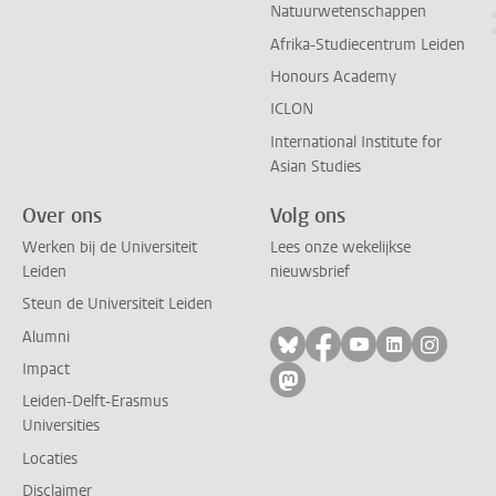
Natuurwetenschappen
Afrika-Studiecentrum Leiden
Honours Academy
ICLON
International Institute for
Asian Studies
Over ons
Volg ons
Werken bij de Universiteit
Lees onze wekelijkse
Leiden
nieuwsbrief
Steun de Universiteit Leiden
Alumni
Volg ons op bluesky
Volg ons op facebo
Volg ons op yo
Volg ons op
Volg on
Impact
Volg ons op mastodon
Leiden-Delft-Erasmus
Universities
Locaties
Disclaimer