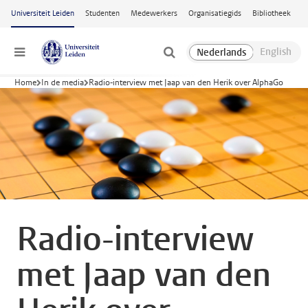
Ga naar hoofdinhoud
Universiteit Leiden
Studenten
Medewerkers
Organisatiegids
Bibliotheek
Menu
Home
In de media
Radio-interview met Jaap van den Herik over AlphaGo
Radio-interview
met Jaap van den