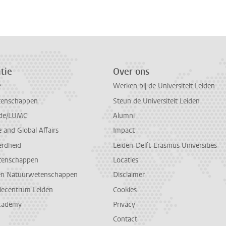
n
atsApp
 Mastodon
tie
Over ons
e
Werken bij de Universiteit Leiden
tenschappen
Steun de Universiteit Leiden
de/LUMC
Alumni
and Global Affairs
Impact
erdheid
Leiden-Delft-Erasmus Universities
tenschappen
Locaties
en Natuurwetenschappen
Disclaimer
diecentrum Leiden
Cookies
cademy
Privacy
Contact