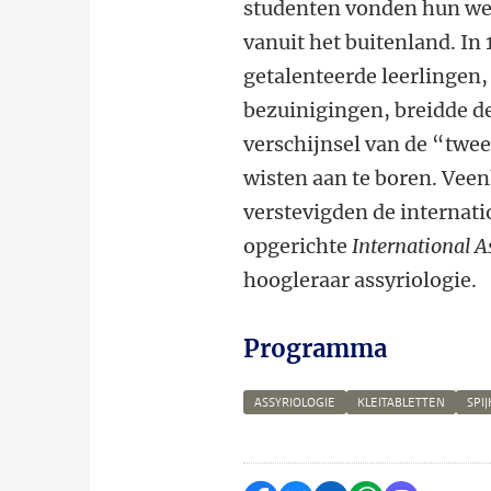
studenten vonden hun weg
vanuit het buitenland. In
getalenteerde leerlingen
bezuinigingen, breidde de
verschijnsel van de “twe
wisten aan te boren. Veen
verstevigden de internati
opgerichte
International A
hoogleraar assyriologie.
Programma
ASSYRIOLOGIE
KLEITABLETTEN
SPI