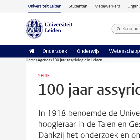
Ga naar hoofdinhoud
Universiteit Leiden
Studenten
Medewerkers
Organi
Zoek op on
Zoekterm
Onderzoek
Onderwijs
Wetenschapp
Home
Agenda
100 jaar assyriologie in Leiden
SERIE
100 jaar assyri
In 1918 benoemde de Univer
hoogleraar in de Talen en Ge
Dankzij het onderzoek en on