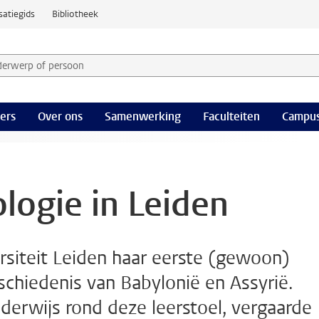
satiegids
Bibliotheek
derwerp of persoon en selecteer categorie
ers
Over ons
Samenwerking
Faculteiten
Campus
ologie in Leiden
siteit Leiden haar eerste (gewoon)
schiedenis van Babylonië en Assyrië.
derwijs rond deze leerstoel, vergaarde