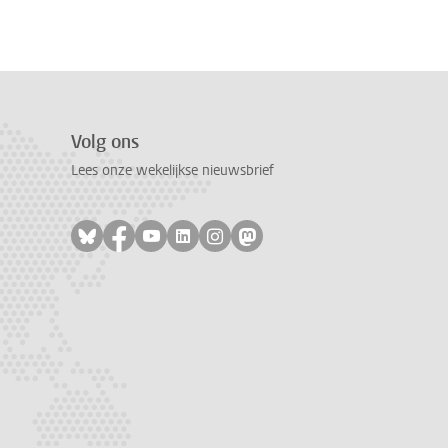
Volg ons
Lees onze wekelijkse nieuwsbrief
Volg ons op bluesky
Volg ons op facebook
Volg ons op youtube
Volg ons op linkedin
Volg ons op instagram
Volg ons op mastodon