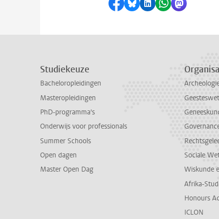
Delen op Facebook
Delen via Bluesky
Delen op LinkedI
Delen via Wh
Delen via
Studiekeuze
Organisa
Bacheloropleidingen
Archeologi
Masteropleidingen
Geesteswe
PhD-programma's
Geneeskun
Onderwijs voor professionals
Governance 
Summer Schools
Rechtsgele
Open dagen
Sociale We
Master Open Dag
Wiskunde 
Afrika-Stu
Honours A
ICLON