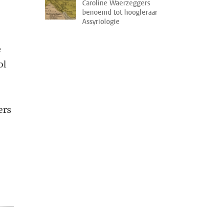
Caroline Waerzeggers
benoemd tot hoogleraar
Assyriologie
e
ol
ers