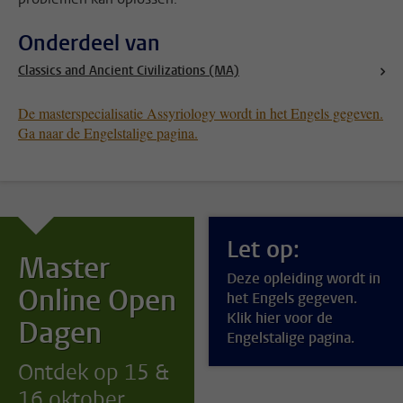
Onderdeel van
Classics and Ancient Civilizations (MA)
De masterspecialisatie Assyriology wordt in het Engels gegeven.
Ga naar de Engelstalige pagina.
Let op:
Master
Deze opleiding wordt in
Online Open
het Engels gegeven.
Klik hier voor de
Dagen
Engelstalige pagina.
Ontdek op 15 &
16 oktober