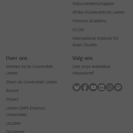
Natuurwetenschappen
Afrika-Studiecentrum Leiden
Honours Academy
ICLON
International Institute for
Asian Studies
Over ons
Volg ons
Werken bij de Universiteit
Lees onze wekelijkse
Leiden
nieuwsbrief
Steun de Universiteit Leiden
Volg ons op bluesky
Volg ons op facebook
Volg ons op youtub
Volg ons op li
Volg ons o
Volg 
Alumni
Impact
Leiden-Delft-Erasmus
Universities
Locaties
Disclaimer