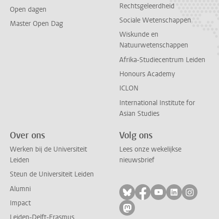
Rechtsgeleerdheid
Open dagen
Sociale Wetenschappen
Master Open Dag
Wiskunde en
Natuurwetenschappen
Afrika-Studiecentrum Leiden
Honours Academy
ICLON
International Institute for
Asian Studies
Over ons
Volg ons
Werken bij de Universiteit
Lees onze wekelijkse
Leiden
nieuwsbrief
Steun de Universiteit Leiden
Alumni
Volg ons op bluesky
Volg ons op facebo
Volg ons op yo
Volg ons op
Volg on
Impact
Volg ons op mastodon
Leiden-Delft-Erasmus