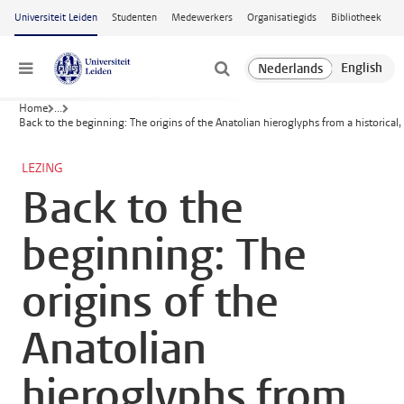
Ga naar hoofdinhoud
Universiteit Leiden
Studenten
Medewerkers
Organisatiegids
Bibliotheek
Menu
Home
...
Back to the beginning: The origins of the Anatolian hieroglyphs from a historical, 
LEZING
Back to the
beginning: The
origins of the
Anatolian
hieroglyphs from