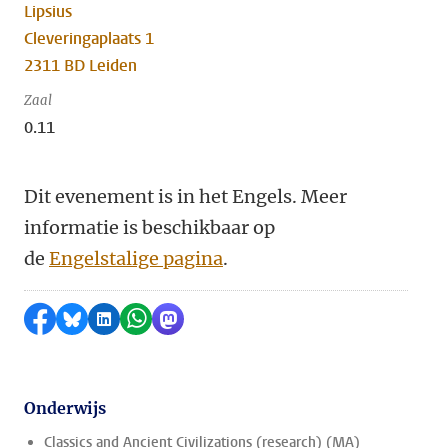
Lipsius
Cleveringaplaats 1
2311 BD Leiden
Zaal
0.11
Dit evenement is in het Engels. Meer
informatie is beschikbaar op
de
Engelstalige pagina
.
Delen op Facebook
Delen via Bluesky
Delen op LinkedIn
Delen via WhatsApp
Delen via Mastodon
Onderwijs
Classics and Ancient Civilizations (research) (MA)