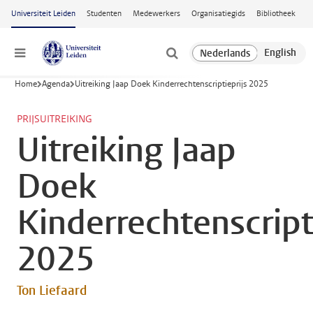
Ga naar hoofdinhoud
Universiteit Leiden
Studenten
Medewerkers
Organisatiegids
Bibliotheek
Menu
Home
Agenda
Uitreiking Jaap Doek Kinderrechtenscriptieprijs 2025
PRIJSUITREIKING
Uitreiking Jaap
Doek
Kinderrechtenscript
2025
Ton Liefaard