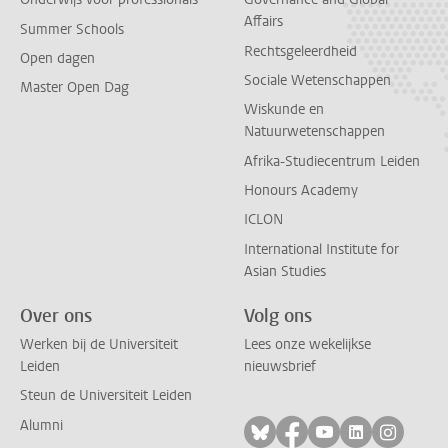
Affairs
Summer Schools
Rechtsgeleerdheid
Open dagen
Sociale Wetenschappen
Master Open Dag
Wiskunde en
Natuurwetenschappen
Afrika-Studiecentrum Leiden
Honours Academy
ICLON
International Institute for
Asian Studies
Over ons
Volg ons
Werken bij de Universiteit
Lees onze wekelijkse
Leiden
nieuwsbrief
Steun de Universiteit Leiden
Alumni
Volg ons op bluesky
Volg ons op facebo
Volg ons op yo
Volg ons op
Volg on