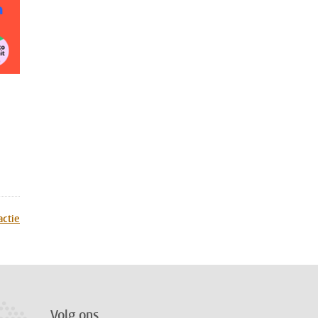
actie
Volg ons