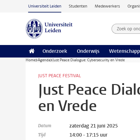
Ga naar hoofdinhoud
Universiteit Leiden
Studenten
Medewerkers
Organi
Zoek op on
Zoekterm
Onderzoek
Onderwijs
Wetenschapp
Home
Agenda
Just Peace Dialogue: Cybersecurity en Vrede
JUST PEACE FESTIVAL
Just Peace Dia
en Vrede
zaterdag 21 juni 2025
Datum
14:00 - 17:15 uur
Tijd