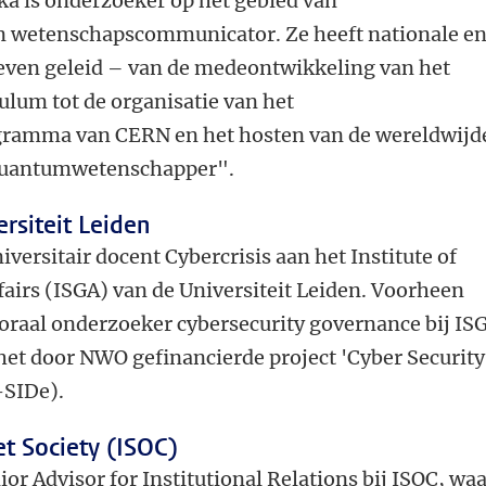
a is onderzoeker op het gebied van
wetenschapscommunicator. Ze heeft nationale e
tieven geleid – van de medeontwikkeling van het
lum tot de organisatie van het
gramma van CERN en het hosten van de wereldwijd
 quantumwetenschapper".
ersiteit Leiden
iversitair docent Cybercrisis aan het Institute of
fairs (ISGA) van de Universiteit Leiden. Voorheen
toraal onderzoeker cybersecurity governance bij IS
het door NWO gefinancierde project 'Cyber ​​Security
-SIDe).
et Society (ISOC)
ior Advisor for Institutional Relations bij ISOC, wa