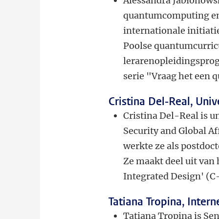
Alessandra Jabłonowsk
quantumcomputing en 
internationale initia
Poolse quantumcurricu
lerarenopleidingspro
serie "Vraag het een
Cristina Del-Real, Univ
Cristina Del-Real is un
Security and Global Af
werkte ze als postdoc
Ze maakt deel uit van 
Integrated Design' (C
Tatiana Tropina, Intern
Tatiana Tropina is Sen