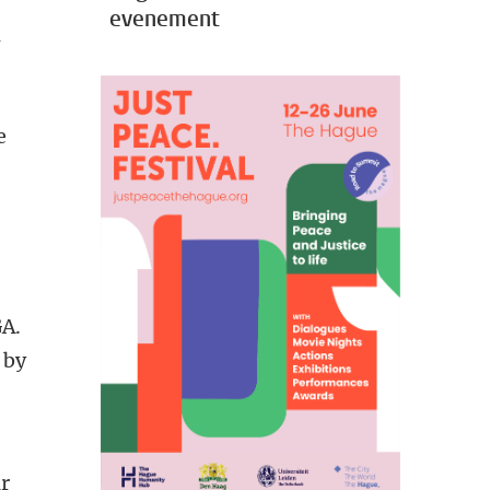
evenement
n
e
GA.
 by
ar