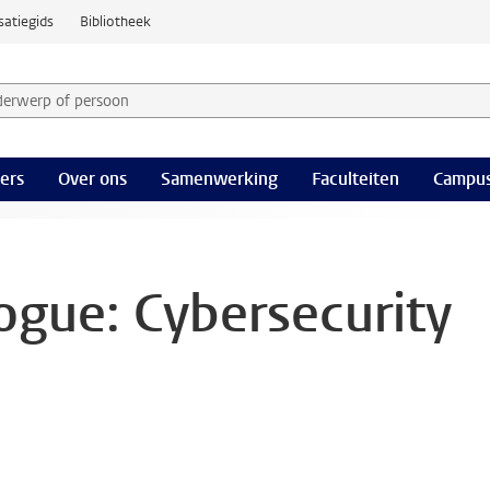
satiegids
Bibliotheek
derwerp of persoon en selecteer categorie
ers
Over ons
Samenwerking
Faculteiten
Campus
logue: Cybersecurity