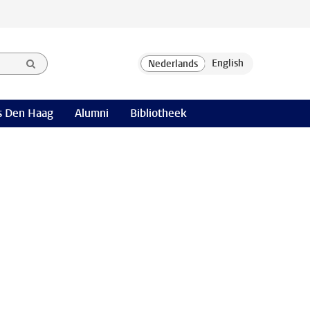
 Den Haag
Alumni
Bibliotheek