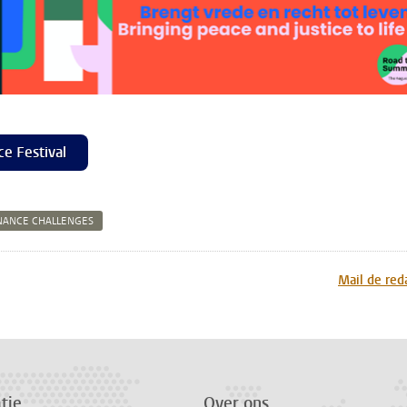
ce Festival
NANCE CHALLENGES
n
atsApp
 Mastodon
Mail de red
tie
Over ons