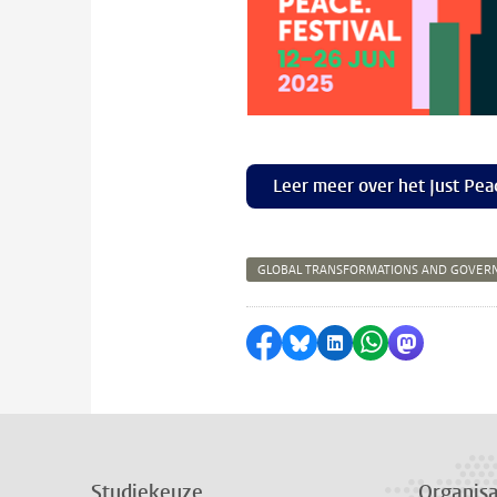
Leer meer over het Just Pea
GLOBAL TRANSFORMATIONS AND GOVER
Delen op Facebook
Delen via Bluesky
Delen op LinkedI
Delen via Wh
Delen via
Studiekeuze
Organisa