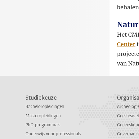
behalen
Natur
Het CML
Center
i
project
van Nat
Studiekeuze
Organisa
Bacheloropleidingen
Archeologi
Masteropleidingen
Geesteswe
PhD-programma's
Geneeskun
Onderwijs voor professionals
Governance 