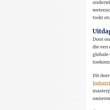
onderwi
wetensc
trekt st
Uitda
Door on
die een
globale
toekoms
Dit doe
Industr
master
samenwe