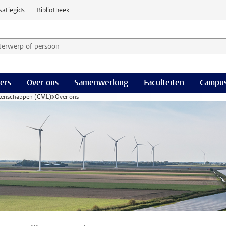
satiegids
Bibliotheek
derwerp of persoon en selecteer categorie
ers
Over ons
Samenwerking
Faculteiten
Campus
tenschappen (CML)
Over ons