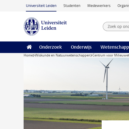
Ga naar hoofdinhoud
Universiteit Leiden
Studenten
Medewerkers
Organi
Zoek op on
Zoekterm
Onderzoek
Onderwijs
Wetenschapp
Home
Wiskunde en Natuurwetenschappen
Centrum voor Milieuwe