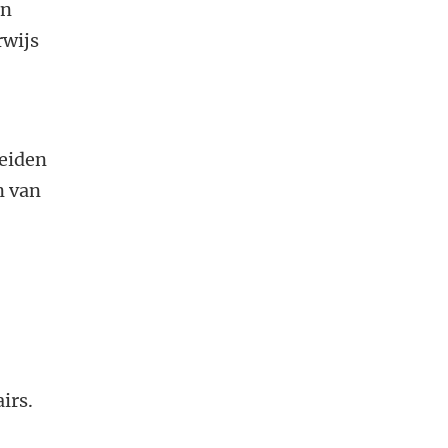
an
rwijs
eiden
n van
irs.