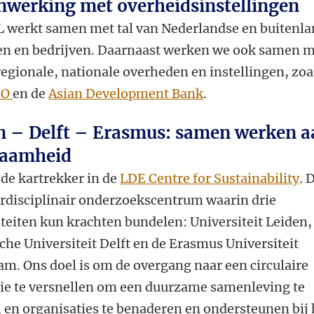
werking met overheidsinstellingen
 werkt samen met tal van Nederlandse en buitenl
ten en bedrijven. Daarnaast werken we ook samen 
regionale, nationale overheden en instellingen, zoa
SO
en de
Asian Development Bank
.
n – Delft – Erasmus: samen werken a
zaamheid
 de kartrekker in de
LDE Centre for Sustainability
. 
erdisciplinair onderzoekscentrum waarin drie
iteiten kun krachten bundelen: Universiteit Leiden,
che Universiteit Delft en de Erasmus Universiteit
am. Ons doel is om de overgang naar een circulaire
e te versnellen om een duurzame samenleving te
, en organisaties te benaderen en ondersteunen bij 