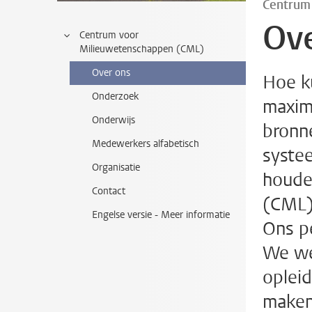
Centrum
Ov
Centrum voor
Milieuwetenschappen (CML)
Over ons
Hoe k
Onderzoek
maxima
Onderwijs
bronn
Medewerkers alfabetisch
syste
Organisatie
houde
Contact
(CML) 
Engelse versie - Meer informatie
Ons pe
We we
oplei
maken