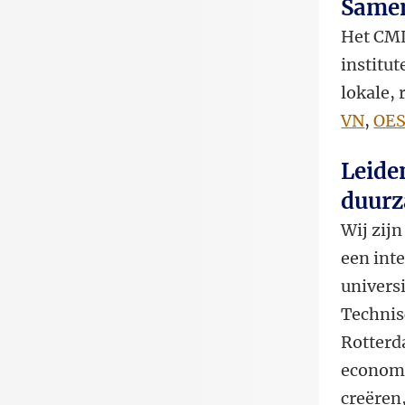
Samen
Het CML
institu
lokale, 
VN
,
OE
Leide
duur
Wij zijn
een int
univers
Technis
Rotterd
economi
creëren