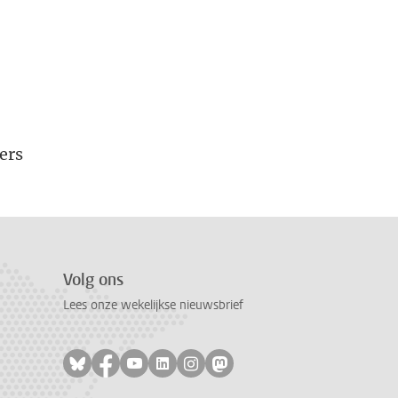
ers
Volg ons
Lees onze wekelijkse nieuwsbrief
Volg ons op bluesky
Volg ons op facebook
Volg ons op youtube
Volg ons op linkedin
Volg ons op instagram
Volg ons op mastodon