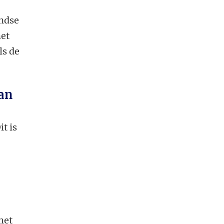
andse
met
ls de
an
Dit is
het