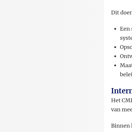
Dit doe
Een 
sys
Opsc
Ontw
Maat
bele
Inter
Het CML
van meer
Binnen 