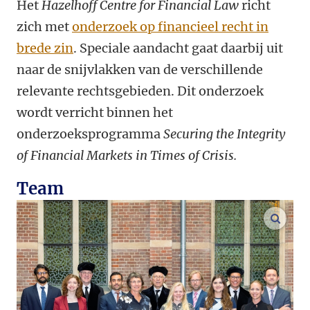
Het
Hazelhoff Centre for Financial Law
richt
zich met
onderzoek op financieel recht in
brede zin
. Speciale aandacht gaat daarbij uit
naar de snijvlakken van de verschillende
relevante rechtsgebieden. Dit onderzoek
wordt verricht binnen het
onderzoeksprogramma
Securing the Integrity
of Financial Markets in Times of Crisis.
Team
vergr