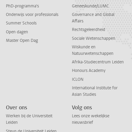
PhD-programma's
Geneeskunde/LUMC
Onderwijs voor professionals
Governance and Global
Affairs
Summer Schools
Rechtsgeleerdheid
Open dagen
Sociale Wetenschappen
Master Open Dag
Wiskunde en
Natuurwetenschappen
Afrika-Studiecentrum Leiden
Honours Academy
ICLON
International Institute for
Asian Studies
Over ons
Volg ons
Werken bij de Universiteit
Lees onze wekelijkse
Leiden
nieuwsbrief
Steun de Universiteit Leiden