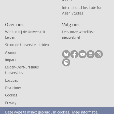
ICLON
International Institute for
Asian Studies
Over ons
Volg ons
Werken bij de Universiteit
Lees onze wekelijkse
Leiden
nieuwsbrief
Steun de Universiteit Leiden
Alumni
Volg ons op bluesky
Volg ons op facebo
Volg ons op yo
Volg ons op
Volg on
Impact
Volg ons op mastodon
Leiden-Delft-Erasmus
Universities
Locaties
Disclaimer
Cookies
Privacy
Contact
Deze website maakt gebruik van cookies.
Meer informatie.