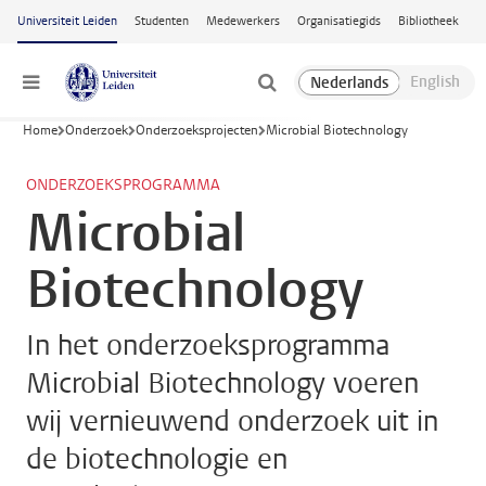
Ga naar hoofdinhoud
Universiteit Leiden
Studenten
Medewerkers
Organisatiegids
Bibliotheek
Menu
Home
Onderzoek
Onderzoeksprojecten
Microbial Biotechnology
ONDERZOEKSPROGRAMMA
Microbial
Biotechnology
In het onderzoeksprogramma
Microbial Biotechnology voeren
wij vernieuwend onderzoek uit in
de biotechnologie en