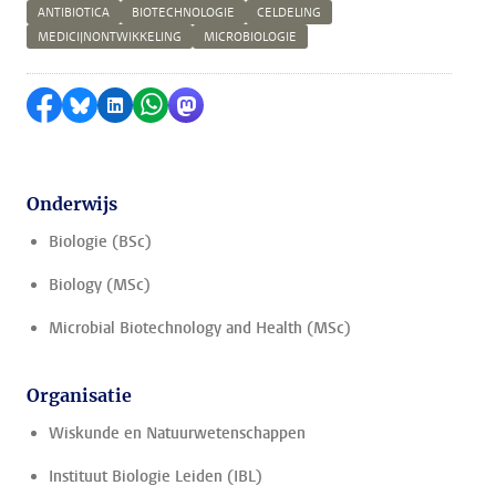
ANTIBIOTICA
BIOTECHNOLOGIE
CELDELING
MEDICIJNONTWIKKELING
MICROBIOLOGIE
Delen op Facebook
Delen via Bluesky
Delen op LinkedIn
Delen via WhatsApp
Delen via Mastodon
Onderwijs
Biologie (BSc)
Biology (MSc)
Microbial Biotechnology and Health (MSc)
Organisatie
Wiskunde en Natuurwetenschappen
Instituut Biologie Leiden (IBL)