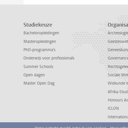
Studiekeuze
Organisa
Bacheloropleidingen
Archeologi
Masteropleidingen
Geesteswe
PhD-programma's
Geneeskun
Onderwijs voor professionals
Governance 
Summer Schools
Rechtsgele
Open dagen
Sociale We
Master Open Dag
Wiskunde 
Afrika-Stu
Honours A
ICLON
Internationa