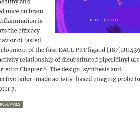
healthy and
ed mice on brain
inflammation is
ts the efficacy
avior of fasted
velopment of the first DAGL PET ligand [18F]DH439
ctivity relationship of disubstituted piperidinyl ur
orted in Chapter 6. The design, synthesis and
elective tailor-made activity-based imaging probe f
ter 7.
ROL-LIPASES
n
atsApp
 Mastodon