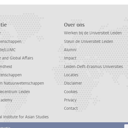
tie
Over ons
e
Werken bij de Universiteit Leiden
tenschappen
Steun de Universiteit Leiden
de/LUMC
Alumni
and Global Affairs
Impact
erdheid
Leiden-Delft-Erasmus Universities
tenschappen
Locaties
en Natuurwetenschappen
Disclaimer
diecentrum Leiden
Cookies
cademy
Privacy
Contact
l Institute for Asian Studies