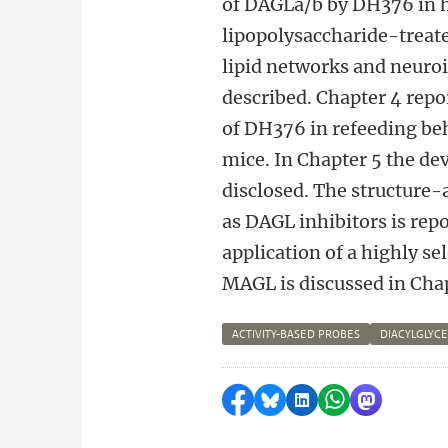
of DAGLa/b by DH376 in 
lipopolysaccharide-treat
lipid networks and neuro
described. Chapter 4 repor
of DH376 in refeeding beh
mice. In Chapter 5 the de
disclosed. The structure-a
as DAGL inhibitors is rep
application of a highly s
MAGL is discussed in Chap
ACTIVITY-BASED PROBES
DIACYLGLYCE
Delen op Facebook
Delen via Bluesky
Delen op LinkedI
Delen via Wh
Delen via