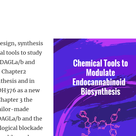
design, synthesis
l tools to study
f DAGLa/b and
. Chapter2
nthesis and in
 DH376 as a new
Chapter 3 the
tailor-made
 DAGLa/b and the
logical blockade