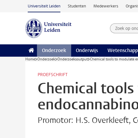
Ga naar hoofdinhoud
Universiteit Leiden
Studenten
Medewerkers
Organi
Zoek op on
Zoekterm
Onderzoek
Onderwijs
Wetenschapp
Home
Onderzoek
Onderzoeksoutput
Chemical tools to modulate 
PROEFSCHRIFT
Chemical tools
endocannabinoi
Promotor: H.S. Overkleeft, 