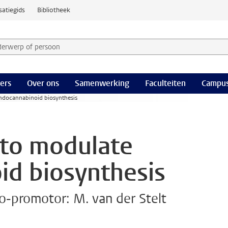
satiegids
Bibliotheek
derwerp of persoon en selecteer categorie
ers
Over ons
Samenwerking
Faculteiten
Campus
endocannabinoid biosynthesis
 to modulate
d biosynthesis
Co-promotor: M. van der Stelt