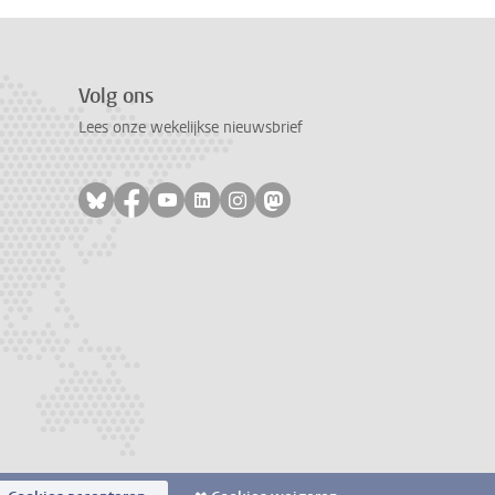
Volg ons
Lees onze wekelijkse nieuwsbrief
Volg ons op bluesky
Volg ons op facebook
Volg ons op youtube
Volg ons op linkedin
Volg ons op instagram
Volg ons op mastodon