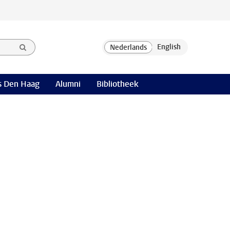
 Den Haag
Alumni
Bibliotheek