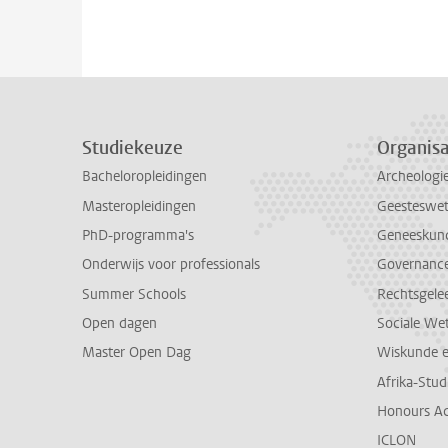
Studiekeuze
Organisa
Bacheloropleidingen
Archeologi
Masteropleidingen
Geesteswe
PhD-programma's
Geneeskun
Onderwijs voor professionals
Governance 
Summer Schools
Rechtsgele
Open dagen
Sociale We
Master Open Dag
Wiskunde 
Afrika-Stu
Honours A
ICLON