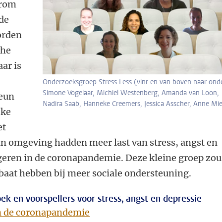
arom
 de
orden
che
ar is
Onderzoeksgroep Stress Less (vlnr en van boven naar onde
Simone Vogelaar, Michiel Westenberg, Amanda van Loon,
teun
Nadira Saab, Hanneke Creemers, Jessica Asscher, Anne Mie
jke
et
un omgeving hadden meer last van stress, angst en
geren in de coronapandemie. Deze kleine groep zou
baat hebben bij meer sociale ondersteuning.
k en voorspellers voor stress, angst en depressie
n de coronapandemie