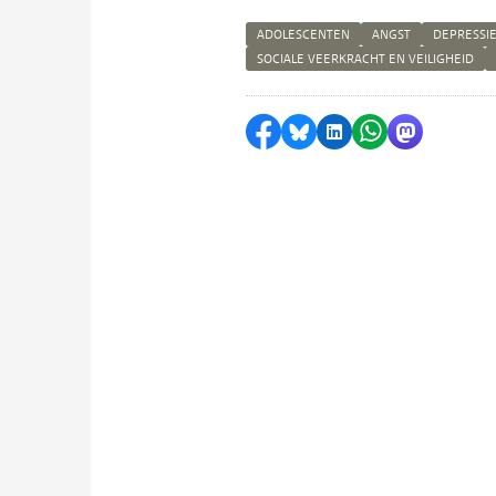
ADOLESCENTEN
ANGST
DEPRESSI
SOCIALE VEERKRACHT EN VEILIGHEID
Delen op Facebook
Delen via Bluesky
Delen op LinkedI
Delen via Wh
Delen via