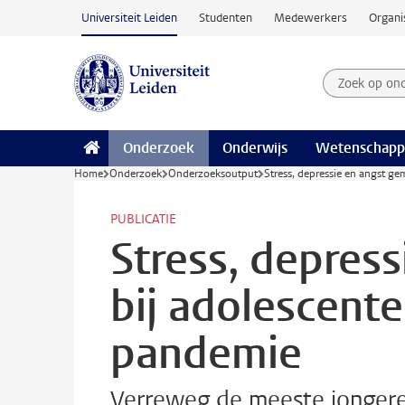
Ga naar hoofdinhoud
Universiteit Leiden
Studenten
Medewerkers
Organi
Zoek op on
Zoekterm
Onderzoek
Onderwijs
Wetenschapp
Home
Onderzoek
Onderzoeksoutput
Stress, depressie en angst g
PUBLICATIE
Stress, depres
bij adolescent
pandemie
Verreweg de meeste jongeren 