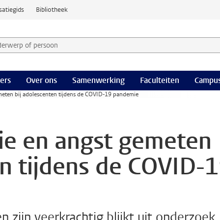
satiegids
Bibliotheek
derwerp of persoon en selecteer categorie
ers
Over ons
Samenwerking
Faculteiten
Campus
emeten bij adolescenten tijdens de COVID-19 pandemie
sie en angst gemeten
en tijdens de COVID-
zijn veerkrachtig blijkt uit onderzoek