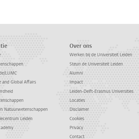
tie
Over ons
e
Werken bij de Universiteit Leiden
tenschappen
Steun de Universiteit Leiden
de/LUMC
Alumni
and Global Affairs
Impact
erdheid
Leiden-Delft-Erasmus Universities
tenschappen
Locaties
en Natuurwetenschappen
Disclaimer
diecentrum Leiden
Cookies
cademy
Privacy
Contact