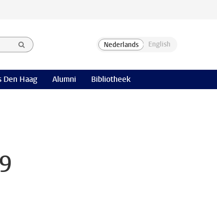
 Den Haag
Alumni
Bibliotheek
19