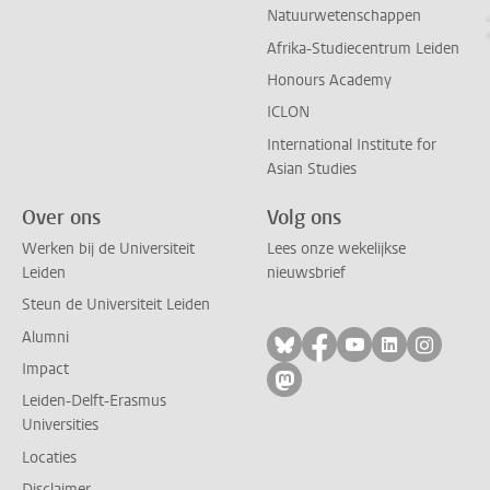
Natuurwetenschappen
Afrika-Studiecentrum Leiden
Honours Academy
ICLON
International Institute for
Asian Studies
Over ons
Volg ons
Werken bij de Universiteit
Lees onze wekelijkse
Leiden
nieuwsbrief
Steun de Universiteit Leiden
Alumni
Volg ons op bluesky
Volg ons op facebo
Volg ons op yo
Volg ons op
Volg on
Impact
Volg ons op mastodon
Leiden-Delft-Erasmus
Universities
Locaties
Disclaimer