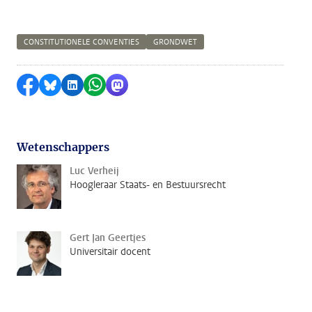
CONSTITUTIONELE CONVENTIES
GRONDWET
Delen op Facebook
Delen via Bluesky
Delen op LinkedIn
Delen via WhatsApp
Delen via Mastodon
Wetenschappers
Luc Verheij
Hoogleraar Staats- en Bestuursrecht
Gert Jan Geertjes
Universitair docent