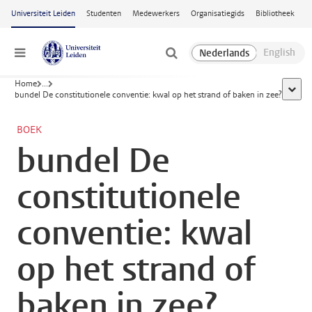
Ga naar hoofdinhoud
Universiteit Leiden
Studenten
Medewerkers
Organisatiegids
Bibliotheek
Menu
Home
...
toon a
bundel De constitutionele conventie: kwal op het strand of baken in zee?
BOEK
bundel De
constitutionele
conventie: kwal
op het strand of
baken in zee?