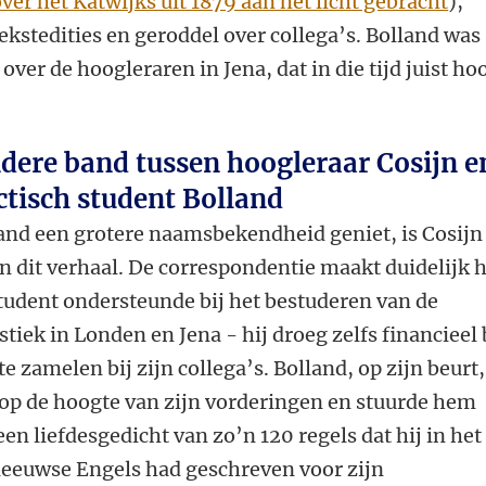
ver het Katwijks uit 1879 aan het licht gebracht
),
tekstedities en geroddel over collega’s. Bolland was
 over de hoogleraren in Jena, dat in die tijd juist ho
ndere band tussen hoogleraar Cosijn e
ctisch student Bolland
nd een grotere naamsbekendheid geniet, is Cosijn
n dit verhaal. De correspondentie maakt duidelijk 
student ondersteunde bij het bestuderen van de
iek in Londen en Jena - hij droeg zelfs financieel b
te zamelen bij zijn collega’s. Bolland, op zijn beurt,
 op de hoogte van zijn vorderingen en stuurde hem
en liefdesgedicht van zo’n 120 regels dat hij in het
eeuwse Engels had geschreven voor zijn