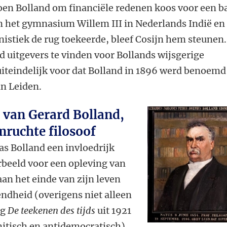
oen Bolland om financiële redenen koos voor een b
an het gymnasium Willem III in Nederlands Indië en
istiek de rug toekeerde, bleef Cosijn hem steunen.
d uitgevers te vinden voor Bollands wijsgerige
uiteindelijk voor dat Bolland in 1896 werd benoemd
in Leiden.
 van Gerard Bolland,
mruchte filosoof
was Bolland een invloedrijk
orbeeld voor een opleving van
aan het einde van zijn leven
endheid (overigens niet alleen
ng
De teekenen des tijds
uit 1921
itisch en antidemocratisch).