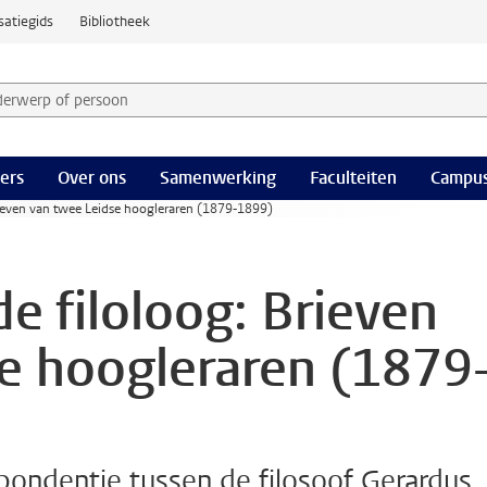
satiegids
Bibliotheek
derwerp of persoon en selecteer categorie
ers
Over ons
Samenwerking
Faculteiten
Campus
Brieven van twee Leidse hoogleraren (1879-1899)
de filoloog: Brieven
e hoogleraren (1879
spondentie tussen de filosoof Gerardus