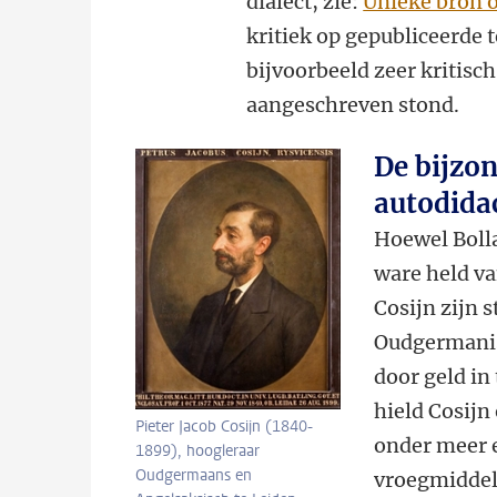
dialect, zie:
Unieke bron o
kritiek op gepubliceerde 
bijvoorbeeld zeer kritisch
aangeschreven stond.
De bijzo
autodida
Hoewel Bolla
ware held va
Cosijn zijn 
Oudgermanist
door geld in 
hield Cosijn
Pieter Jacob Cosijn (1840-
onder meer e
1899), hoogleraar
Oudgermaans en
vroegmiddel