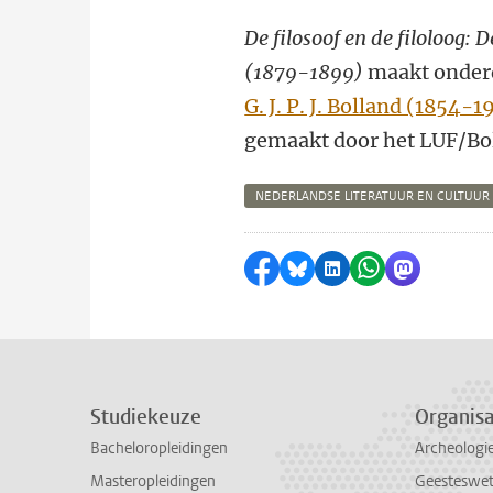
De filosoof en de filoloog: D
(1879-1899)
maakt onderd
G. J. P. J. Bolland (1854
gemaakt door het LUF/Bol
NEDERLANDSE LITERATUUR EN CULTUUR
Delen op Facebook
Delen via Bluesky
Delen op LinkedI
Delen via Wh
Delen via
Studiekeuze
Organisa
Bacheloropleidingen
Archeologi
Masteropleidingen
Geesteswe