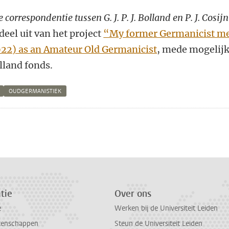
e correspondentie tussen G. J. P. J. Bolland en P. J. Cosijn
eel uit van het project
“My former Germanicist m
-1922) as an Amateur Old Germanicist
, mede mogelij
land fonds.
OUDGERMANISTIEK
n
atsApp
 Mastodon
tie
Over ons
e
Werken bij de Universiteit Leiden
tenschappen
Steun de Universiteit Leiden