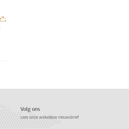
e”:
k
Volg ons
Lees onze wekelijkse nieuwsbrief