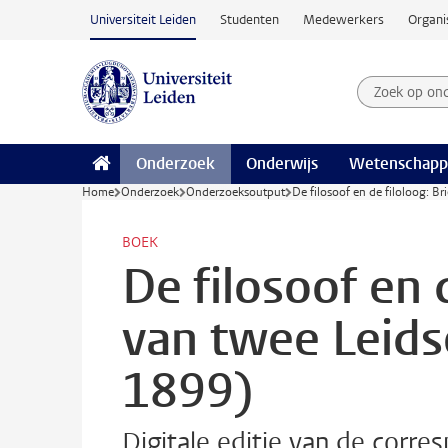
Ga naar hoofdinhoud
Universiteit Leiden
Studenten
Medewerkers
Organi
Zoek op on
Zoekterm
Onderzoek
Onderwijs
Wetenschapp
Home
Onderzoek
Onderzoeksoutput
De filosoof en de filoloog: 
BOEK
De filosoof en 
van twee Leids
1899)
Digitale editie van de corre