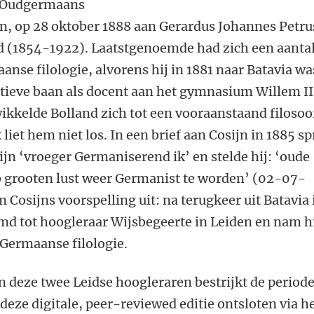
r Oudgermaans
en, op 28 oktober 1888 aan Gerardus Johannes Petru
d (1854-1922). Laatstgenoemde had zich een aanta
anse filologie, alvorens hij in 1881 naar Batavia wa
tieve baan als docent aan het gymnasium Willem II
ikkelde Bolland zich tot een vooraanstaand filosoo
iet hem niet los. In een brief aan Cosijn in 1885 sp
jn ‘vroeger Germaniserend ik’ en stelde hij: ‘oude
heb grooten lust weer Germanist te worden’ (02-07-
 Cosijns voorspelling uit: na terugkeer uit Batavia 
d tot hoogleraar Wijsbegeerte in Leiden en nam h
e Germaanse filologie.
 deze twee Leidse hoogleraren bestrijkt de period
deze digitale, peer-reviewed editie ontsloten via h