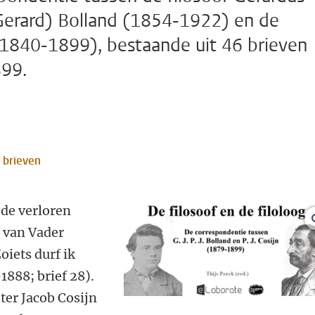
Gerard) Bolland (1854-1922) en de
 (1840-1899), bestaande uit 46 brieven
899.
e brieven
s de verloren
n van Vader
iets durf ik
888; brief 28).
ter Jacob Cosijn