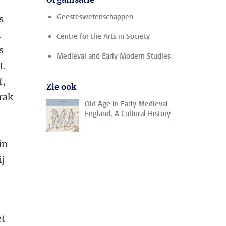
Geesteswetenschappen
s
l
Centre for the Arts in Society
s
Medieval and Early Modern Studies
I.
f,
Zie ook
rak
Old Age in Early Medieval
England, A Cultural History
in
ij
e
et