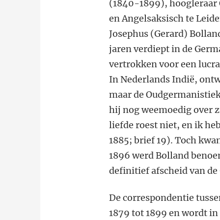
(1840-1899), hoogleraa
en Angelsaksisch te Leid
Josephus (Gerard) Bollan
jaren verdiept in de Germa
vertrokken voor een lucra
In Nederlands Indië, ontw
maar de Oudgermanistiek l
hij nog weemoedig over zi
liefde roest niet, en ik 
1885; brief 19). Toch kwam
1896 werd Bolland benoem
definitief afscheid van d
De correspondentie tussen
1879 tot 1899 en wordt in 