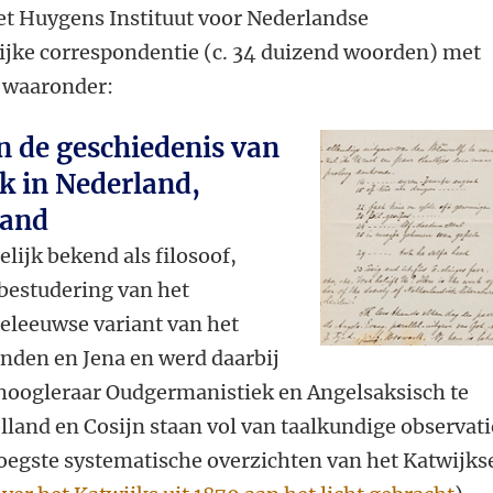
et Huygens Instituut voor Nederlandse
rijke correspondentie (c. 34 duizend woorden) met
 waaronder:
in de geschiedenis van
k in Nederland,
land
ijk bekend als filosoof,
 bestudering van het
eleeuwse variant van het
Londen en Jena en werd daarbij
 hoogleraar Oudgermanistiek en Angelsaksisch te
lland en Cosijn staan vol van taalkundige observati
oegste systematische overzichten van het Katwijks