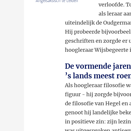
Angelsaksisch te Leiden
verloofde. T
als leraar a
uiteindelijk de Oudgerman
Hij probeerde bijvoorbeel
geschriften en zorgde er 
hoogleraar Wijsbegeerte 
De vormende jaren
’s lands meest roe
Als hoogleraar filosofie 
figuur - hij zorgde bijvo
de filosofie van Hegel en 
genoot hij landelijke bek
in positieve zin: zijn lezi
was uitgesproken antisem