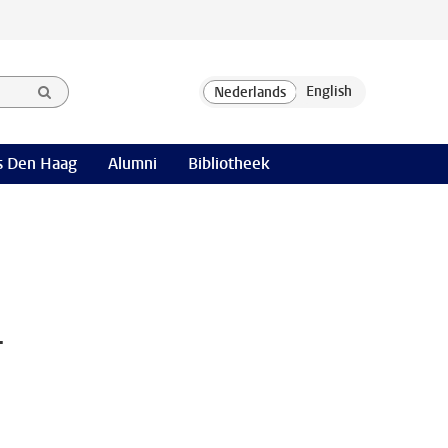
 Den Haag
Alumni
Bibliotheek
-