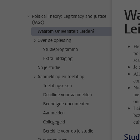
Wa
Political Theory: Legitimacy and Justice
(MSc)
Le
Waarom Universiteit Leiden?
Over de opleiding
Het
Studieprogramma
pol
Extra uitdaging
sca
Je 
Na je studie
All
Aanmelding en toelating
con
Toelatingseisen
Naa
nie
Deadline voor aanmelden
ond
Benodigde documenten
Lei
Aanmelden
bez
cul
Collegegeld
Bereid je voor op je studie
Stud