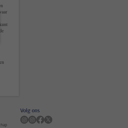
en
waar
 kunt
 de
gen
Volg ons
Volg ons op instagram
Volg ons op instagram
Volg ons op facebook
Volg ons op twitter
schap