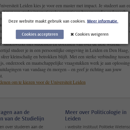
niversiteit Leiden kies je voor een master met impact. Je studeert aan e
teit met een sterke internationale reputatie en hoogwaardig onderzoek, 
sche vrijheid en kritisch denken centraal staan. Onze masters bieden
Deze website maakt gebruik van cookies.
Meer informatie.
de programma’s met veel keuze in vakken en specialisaties, zodat je je
n in wat jou echt interesseert en je voorbereidt op een sterke positie op
Cookies accepteren
Cookies weigeren
arkt. Je maakt deel uit van een internationale en diverse community,
je samenwerkt met studenten en docenten van over de hele wereld.
kertijd studeer je in een persoonlijke omgeving in Leiden en Den Haag,
sfeer kleinschalig en betrokken blijft. Met een sterke verbinding tussen
js, onderzoek en maatschappelijke vraagstukken werk je aan oplossin
 uitdagingen van vandaag én morgen – en geef je richting aan jouw
t.
denen om te kiezen voor de Universiteit Leiden
vragen aan de
Meer over Politicologie in
n van de Studielijn
Leiden
en over studeren aan de
› website Instituut Politieke Weten