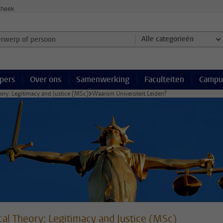
theek
werp of persoon en selecteer categorie
Alle categorieën
pers
Over ons
Samenwerking
Faculteiten
Campu
eory: Legitimacy and Justice (MSc)
Waarom Universiteit Leiden?
ical Theory: Legitimacy and Justice (MSc)