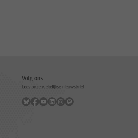
Volg ons
Lees onze wekelijkse nieuwsbrief
Volg ons op bluesky
Volg ons op facebook
Volg ons op youtube
Volg ons op linkedin
Volg ons op instagram
Volg ons op mastodon