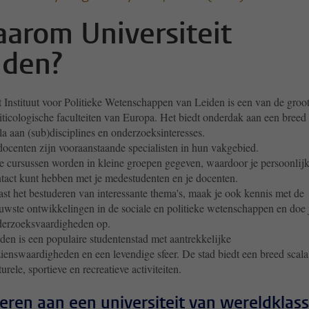
arom Universiteit
iden?
 Instituut voor Politieke Wetenschappen van Leiden is een van de groot
iticologische faculteiten van Europa. Het biedt onderdak aan een breed
la aan (sub)disciplines en onderzoeksinteresses.
docenten zijn vooraanstaande specialisten in hun vakgebied.
e cursussen worden in kleine groepen gegeven, waardoor je persoonlij
tact kunt hebben met je medestudenten en je docenten.
st het bestuderen van interessante thema's, maak je ook kennis met de
uwste ontwikkelingen in de sociale en politieke wetenschappen en doe 
erzoeksvaardigheden op.
den is een populaire studentenstad met aantrekkelijke
ienswaardigheden en een levendige sfeer. De stad biedt een breed scala
turele, sportieve en recreatieve activiteiten.
eren aan een universiteit van wereldklas