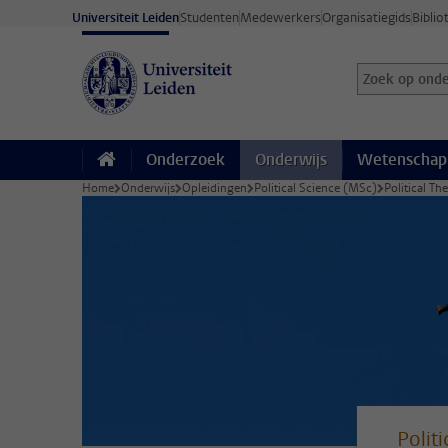
Ga direct naar de inhoud
Universiteit Leiden
Studenten
Medewerkers
Organisatiegids
Biblio
Zoek op onder
Zoekterm
Onderzoek
Onderwijs
Wetenschap
Home
Onderwijs
Opleidingen
Political Science (MSc)
Political Th
Polit