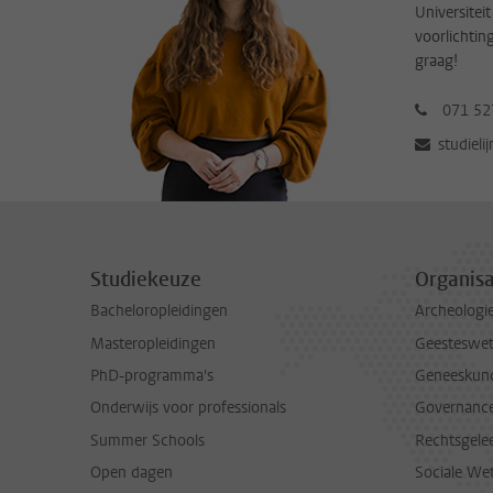
Universitei
voorlichtin
graag!
071 52
studieli
Studiekeuze
Organisa
Bacheloropleidingen
Archeologi
Masteropleidingen
Geesteswe
PhD-programma's
Geneeskun
Onderwijs voor professionals
Governance 
Summer Schools
Rechtsgele
Open dagen
Sociale We