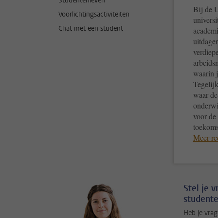
Studentenleven
Bij de U
Voorlichtingsactiviteiten
universi
Chat met een student
academi
uitdagen
verdiepe
arbeidsm
waarin 
Tegelij
waar de 
onderwi
voor de
toekoms
Meer re
Stel je 
studente
Heb je vrag