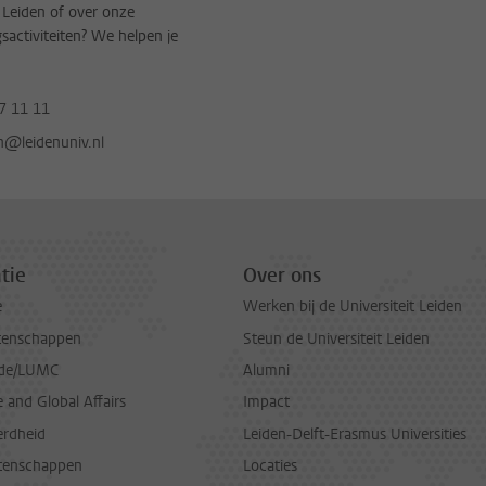
t Leiden of over onze
gsactiviteiten? We helpen je
7 11 11
jn@leidenuniv.nl
tie
Over ons
e
Werken bij de Universiteit Leiden
tenschappen
Steun de Universiteit Leiden
de/LUMC
Alumni
and Global Affairs
Impact
erdheid
Leiden-Delft-Erasmus Universities
tenschappen
Locaties