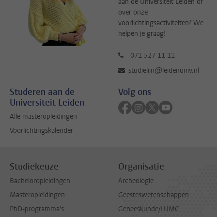
aan de Universiteit Leiden of
over onze
voorlichtingsactiviteiten? We
helpen je graag!
071 527 11 11
studielijn@leidenuniv.nl
Studeren aan de
Volg ons
Universiteit Leiden
Volg ons op facebook
Volg ons op instagram
Volg ons op twitter
Volg ons op yo
Alle masteropleidingen
Voorlichtingskalender
Studiekeuze
Organisatie
Bacheloropleidingen
Archeologie
Masteropleidingen
Geesteswetenschappen
PhD-programma's
Geneeskunde/LUMC