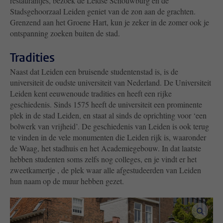
restaurantjes, bezoek de Leidse Schouwburg en de
Stadsgehoorzaal Leiden geniet van de zon aan de grachten.
Grenzend aan het Groene Hart, kun je zeker in de zomer ook je
ontspanning zoeken buiten de stad.
Tradities
Naast dat Leiden een bruisende studentenstad is, is de
universiteit de oudste universiteit van Nederland. De Universiteit
Leiden kent eeuwenoude tradities en heeft een rijke
geschiedenis. Sinds 1575 heeft de universiteit een prominente
plek in de stad Leiden, en staat al sinds de oprichting voor ‘een
bolwerk van vrijheid’. De geschiedenis van Leiden is ook terug
te vinden in de vele monumenten die Leiden rijk is, waaronder
de Waag, het stadhuis en het Academiegebouw. In dat laatste
hebben studenten soms zelfs nog colleges, en je vindt er het
zweetkamertje , de plek waar alle afgestudeerden van Leiden
hun naam op de muur hebben gezet.
vergro