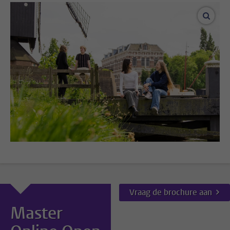
vergro
Vraag de brochure aan
Master