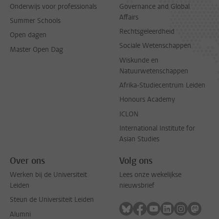
Onderwijs voor professionals
Governance and Global
Affairs
Summer Schools
Rechtsgeleerdheid
Open dagen
Sociale Wetenschappen
Master Open Dag
Wiskunde en
Natuurwetenschappen
Afrika-Studiecentrum Leiden
Honours Academy
ICLON
International Institute for
Asian Studies
Over ons
Volg ons
Werken bij de Universiteit
Lees onze wekelijkse
Leiden
nieuwsbrief
Steun de Universiteit Leiden
Volg ons op bluesky
Volg ons op facebook
Volg ons op youtub
Volg ons op li
Volg ons o
Volg 
Alumni