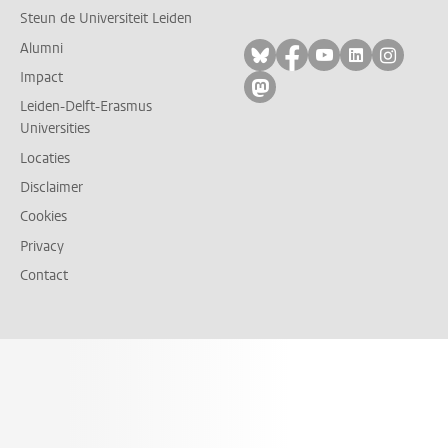
Steun de Universiteit Leiden
Alumni
Volg ons op bluesky
Volg ons op facebo
Volg ons op yo
Volg ons op
Volg on
Impact
Volg ons op mastodon
Leiden-Delft-Erasmus
Universities
Locaties
Disclaimer
Cookies
Privacy
Contact