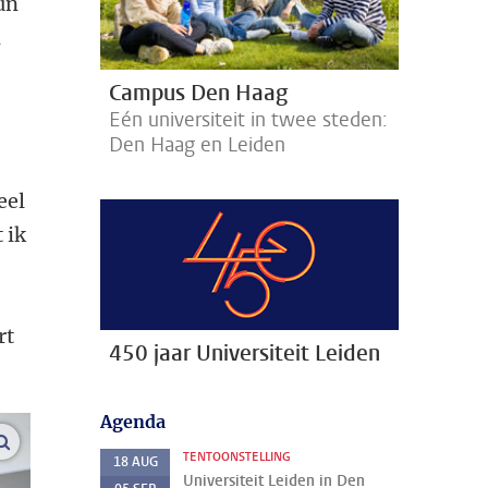
un
n
Campus Den Haag
Eén universiteit in twee steden:
Den Haag en Leiden
eel
 ik
rt
450 jaar Universiteit Leiden
Agenda
vergroot afbeeldingen
TENTOONSTELLING
18
AUG
Universiteit Leiden in Den