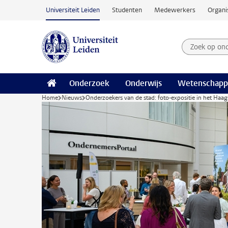
Ga naar hoofdinhoud
Universiteit Leiden
Studenten
Medewerkers
Organi
Zoek op on
Zoekterm
Onderzoek
Onderwijs
Wetenschapp
Home
Nieuws
Onderzoekers van de stad: foto-expositie in het Haag