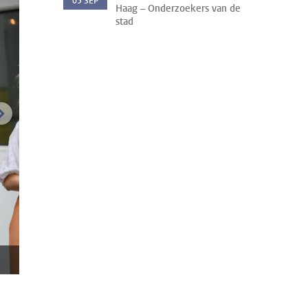
05
SEP
Haag – Onderzoekers van de
stad
volgende afbeelding