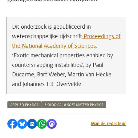
Dit onderzoek is gepubliceerd in
wetenschappelijke tijdschrift
Proceedings of
the National Academy of Sciences
.
‘
Exotic mechanical properties enabled by
countersnapping instabilities
’,
by Paul
Ducarme, Bart Weber, Martin van Hecke
and Johannes T.B. Overvelde.
APPLIED PHYSICS
BIOLOGICAL & SOFT MATTER PHYSICS
Delen op Facebook
Delen via Bluesky
Delen op LinkedIn
Delen via WhatsApp
Delen via Mastodon
Mail de redacteur