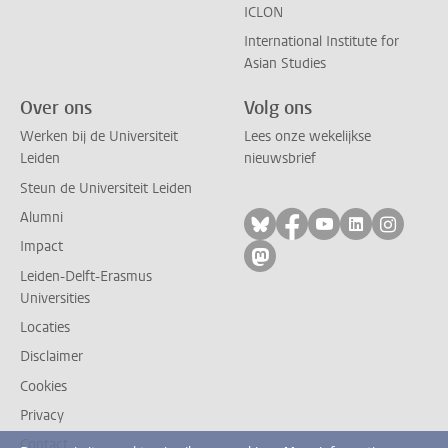
ICLON
International Institute for
Asian Studies
Over ons
Volg ons
Werken bij de Universiteit
Lees onze wekelijkse
Leiden
nieuwsbrief
Steun de Universiteit Leiden
Alumni
Volg ons op bluesky
Volg ons op facebo
Volg ons op yo
Volg ons op
Volg on
Impact
Volg ons op mastodon
Leiden-Delft-Erasmus
Universities
Locaties
Disclaimer
Cookies
Privacy
Contact