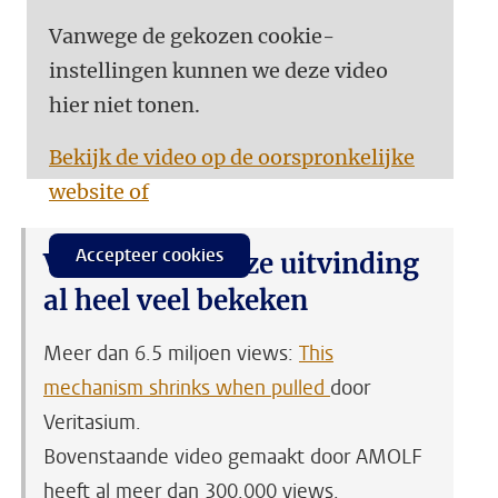
Vanwege de gekozen cookie-
instellingen kunnen we deze video
hier niet tonen.
Bekijk de video op de oorspronkelijke
website of
Accepteer cookies
Video’s over deze uitvinding
al heel veel bekeken
Meer dan 6.5 miljoen views:
This
mechanism shrinks when pulled
door
Veritasium.
Bovenstaande video gemaakt door AMOLF
heeft al meer dan 300.000 views.