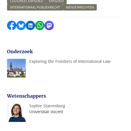
CULTUREEL ERFGOED
ERFGOED
INTERNATIONAAL PUBLIEKRECHT
MENSENRECHTEN
Delen op Facebook
Delen via Bluesky
Delen op LinkedIn
Delen via WhatsApp
Delen via Mastodon
Onderzoek
Exploring the Frontiers of International Law
Wetenschappers
Sophie Starrenburg
Universitair docent