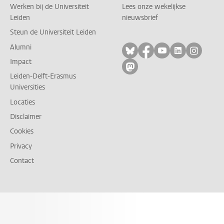
Werken bij de Universiteit
Lees onze wekelijkse
Leiden
nieuwsbrief
Steun de Universiteit Leiden
Alumni
Volg ons op bluesky
Volg ons op facebo
Volg ons op yo
Volg ons op
Volg on
Impact
Volg ons op mastodon
Leiden-Delft-Erasmus
Universities
Locaties
Disclaimer
Cookies
Privacy
Contact