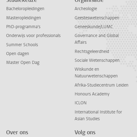
Studiekeuze
Organisatie
Bacheloropleidingen
Archeologie
Masteropleidingen
Geesteswetenschappen
PhD-programma's
Geneeskunde/LUMC
Onderwijs voor professionals
Governance and Global
Affairs
Summer Schools
Rechtsgeleerdheid
Open dagen
Sociale Wetenschappen
Master Open Dag
Wiskunde en
Natuurwetenschappen
Afrika-Studiecentrum Leiden
Honours Academy
ICLON
International Institute for
Asian Studies
Over ons
Volg ons