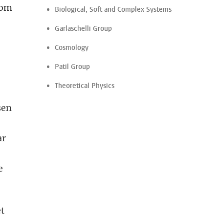
 om
Biological, Soft and Complex Systems
Garlaschelli Group
Cosmology
Patil Group
Theoretical Physics
sen
ar
e
et