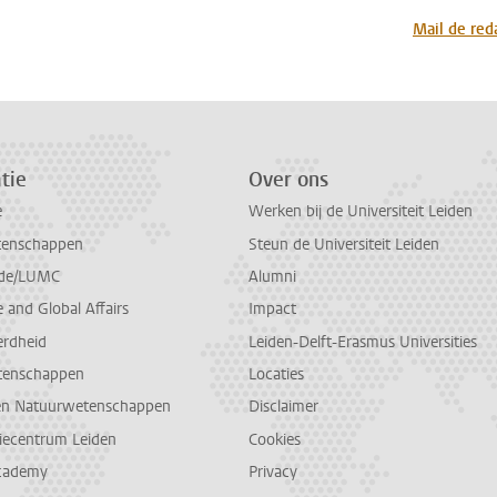
n
atsApp
 Mastodon
Mail de red
tie
Over ons
e
Werken bij de Universiteit Leiden
tenschappen
Steun de Universiteit Leiden
de/LUMC
Alumni
and Global Affairs
Impact
erdheid
Leiden-Delft-Erasmus Universities
tenschappen
Locaties
en Natuurwetenschappen
Disclaimer
diecentrum Leiden
Cookies
cademy
Privacy