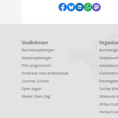
Delen op Facebook
Delen via Bluesky
Delen op LinkedI
Delen via Wh
Delen via
Studiekeuze
Organisa
Bacheloropleidingen
Archeologi
Masteropleidingen
Geesteswe
PhD-programma's
Geneeskun
Onderwijs voor professionals
Governance 
Summer Schools
Rechtsgele
Open dagen
Sociale We
Master Open Dag
Wiskunde 
Afrika-Stu
Honours A