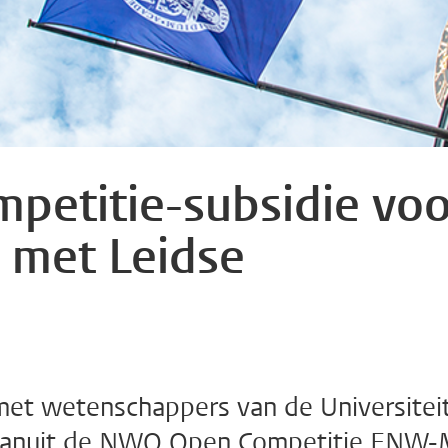
etitie-subsidie voo
 met Leidse
et wetenschappers van de Universitei
 vanuit de NWO Open Competitie ENW-