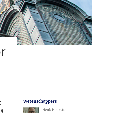
r
t
Wetenschappers
M.
Henk Hoekstra