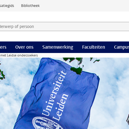
satiegids
Bibliotheek
derwerp of persoon en selecteer categorie
ers
Over ons
Samenwerking
Faculteiten
Campus
met Leidse onderzoekers