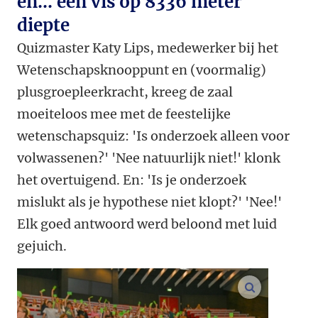
en... een vis op 8336 meter
diepte
Quizmaster Katy Lips, medewerker bij het
Wetenschapsknooppunt en (voormalig)
plusgroepleerkracht, kreeg de zaal
moeiteloos mee met de feestelijke
wetenschapsquiz: 'Is onderzoek alleen voor
volwassenen?' 'Nee natuurlijk niet!' klonk
het overtuigend. En: 'Is je onderzoek
mislukt als je hypothese niet klopt?' 'Nee!'
Elk goed antwoord werd beloond met luid
gejuich.
vergroot af