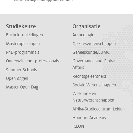
Studiekeuze
Organisatie
Bacheloropleidingen
Archeologie
Masteropleidingen
Geesteswetenschappen
PhD-programma's
Geneeskunde/LUMC
Onderwijs voor professionals
Governance and Global
Affairs
Summer Schools
Rechtsgeleerdheid
Open dagen
Sociale Wetenschappen
Master Open Dag
Wiskunde en
Natuurwetenschappen
Afrika-Studiecentrum Leiden
Honours Academy
ICLON