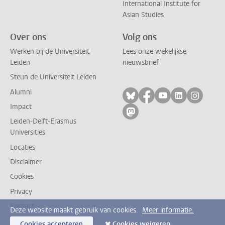
International Institute for
Asian Studies
Over ons
Volg ons
Werken bij de Universiteit
Lees onze wekelijkse
Leiden
nieuwsbrief
Steun de Universiteit Leiden
Alumni
Volg ons op bluesky
Volg ons op facebo
Volg ons op yo
Volg ons op
Volg on
Impact
Volg ons op mastodon
Leiden-Delft-Erasmus
Universities
Locaties
Disclaimer
Cookies
Privacy
Contact
Deze website maakt gebruik van cookies.
Meer informatie.
Cookies accepteren
Cookies weigeren