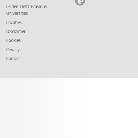
Volg ons op mastodon
Leiden-Delft-Erasmus
Universities
Locaties
Disclaimer
Cookies
Privacy
Contact