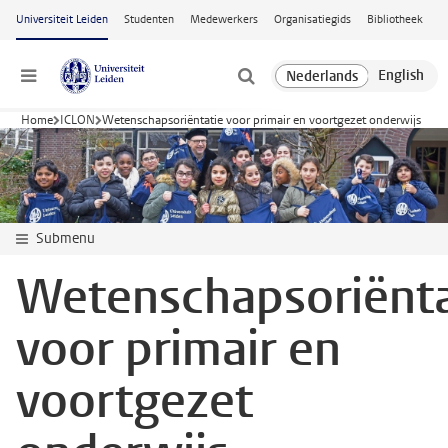
Ga naar hoofdinhoud
Universiteit Leiden
Studenten
Medewerkers
Organisatiegids
Bibliotheek
Menu
Home
ICLON
Wetenschapsoriëntatie voor primair en voortgezet onderwijs
Submenu
Wetenschapsoriënta
voor primair en
voortgezet