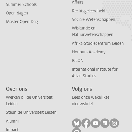
Affairs
Summer Schools
Rechtsgeleerdheid
Open dagen
Sociale Wetenschappen
Master Open Dag
Wiskunde en
Natuurwetenschappen
Afrika-Studiecentrum Leiden
Honours Academy
ICLON
International Institute for
Asian Studies
Over ons
Volg ons
Werken bij de Universiteit
Lees onze wekelijkse
Leiden
nieuwsbrief
Steun de Universiteit Leiden
Alumni
Volg ons op bluesky
Volg ons op facebo
Volg ons op yo
Volg ons op
Volg on
Impact