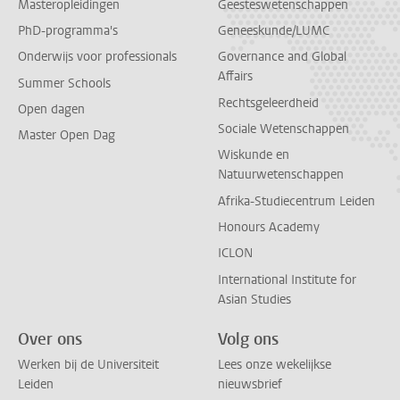
Masteropleidingen
Geesteswetenschappen
PhD-programma's
Geneeskunde/LUMC
Onderwijs voor professionals
Governance and Global
Affairs
Summer Schools
Rechtsgeleerdheid
Open dagen
Sociale Wetenschappen
Master Open Dag
Wiskunde en
Natuurwetenschappen
Afrika-Studiecentrum Leiden
Honours Academy
ICLON
International Institute for
Asian Studies
Over ons
Volg ons
Werken bij de Universiteit
Lees onze wekelijkse
Leiden
nieuwsbrief