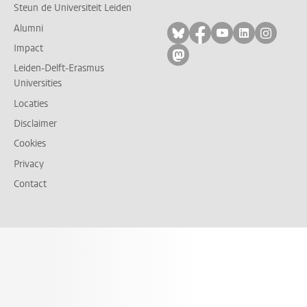
Steun de Universiteit Leiden
Alumni
Volg ons op bluesky
Volg ons op facebo
Volg ons op yo
Volg ons op
Volg on
Impact
Volg ons op mastodon
Leiden-Delft-Erasmus
Universities
Locaties
Disclaimer
Cookies
Privacy
Contact