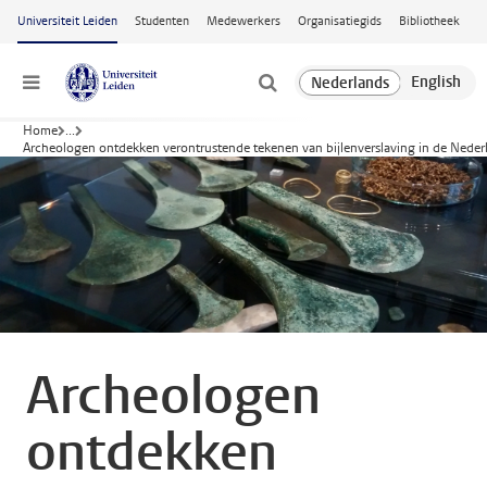
Ga naar hoofdinhoud
Universiteit Leiden
Studenten
Medewerkers
Organisatiegids
Bibliotheek
Menu
Home
...
Archeologen ontdekken verontrustende tekenen van bijlenverslaving in de Nederl
Archeologen
ontdekken