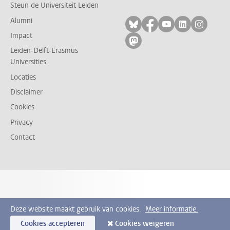
Steun de Universiteit Leiden
Alumni
Volg ons op bluesky
Volg ons op facebo
Volg ons op yo
Volg ons op
Volg on
Impact
Volg ons op mastodon
Leiden-Delft-Erasmus
Universities
Locaties
Disclaimer
Cookies
Privacy
Contact
Deze website maakt gebruik van cookies.
Meer informatie.
Cookies accepteren
Cookies weigeren