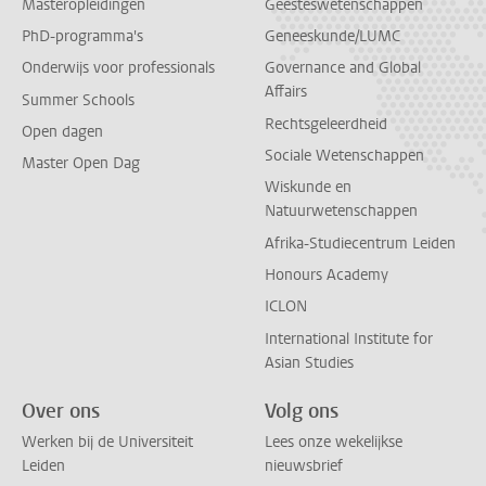
Masteropleidingen
Geesteswetenschappen
PhD-programma's
Geneeskunde/LUMC
Onderwijs voor professionals
Governance and Global
Affairs
Summer Schools
Rechtsgeleerdheid
Open dagen
Sociale Wetenschappen
Master Open Dag
Wiskunde en
Natuurwetenschappen
Afrika-Studiecentrum Leiden
Honours Academy
ICLON
International Institute for
Asian Studies
Over ons
Volg ons
Werken bij de Universiteit
Lees onze wekelijkse
Leiden
nieuwsbrief