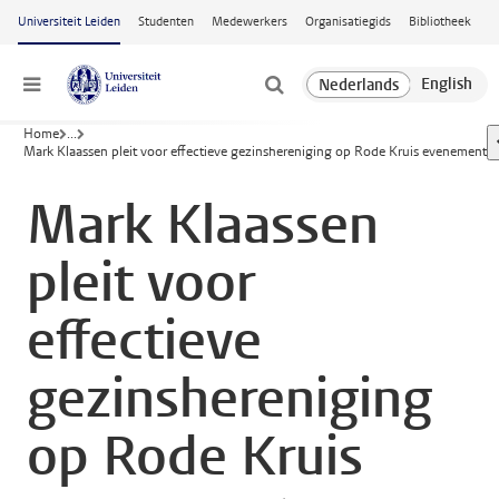
Ga naar hoofdinhoud
Universiteit Leiden
Studenten
Medewerkers
Organisatiegids
Bibliotheek
Menu
Home
...
Mark Klaassen pleit voor effectieve gezinshereniging op Rode Kruis evenement
Mark Klaassen
pleit voor
effectieve
gezinshereniging
op Rode Kruis