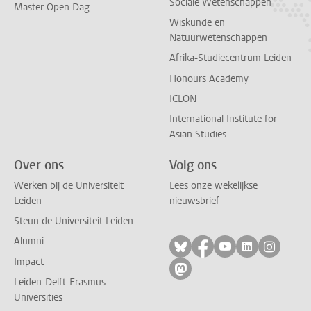
Sociale Wetenschappen
Master Open Dag
Wiskunde en
Natuurwetenschappen
Afrika-Studiecentrum Leiden
Honours Academy
ICLON
International Institute for
Asian Studies
Over ons
Volg ons
Werken bij de Universiteit
Lees onze wekelijkse
Leiden
nieuwsbrief
Steun de Universiteit Leiden
Alumni
Volg ons op bluesky
Volg ons op facebo
Volg ons op yo
Volg ons op
Volg on
Impact
Volg ons op mastodon
Leiden-Delft-Erasmus
Universities