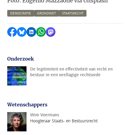
Foto: Eugenio Mazzaone via Unsplash
DEMOCRATIE
GRONDWET
STAATSRECHT
Delen op Facebook
Delen via Bluesky
Delen op LinkedIn
Delen via WhatsApp
Delen via Mastodon
Onderzoek
De legitimiteit en effectiviteit van recht en
bestuur in een veellagige rechtsorde
Wetenschappers
Wim Voermans
Hoogleraar Staats- en Bestuursrecht