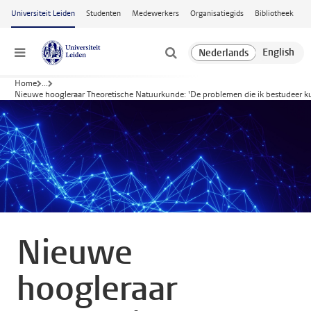
Ga naar hoofdinhoud
Universiteit Leiden
Studenten
Medewerkers
Organisatiegids
Bibliotheek
Menu
Home
...
Nieuwe hoogleraar Theoretische Natuurkunde: 'De problemen die ik bestudeer k
Nieuwe
hoogleraar