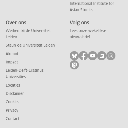
International Institute for
Asian Studies
Over ons
Volg ons
Werken bij de Universiteit
Lees onze wekelijkse
Leiden
nieuwsbrief
Steun de Universiteit Leiden
Alumni
Volg ons op bluesky
Volg ons op facebo
Volg ons op yo
Volg ons op
Volg on
Impact
Volg ons op mastodon
Leiden-Delft-Erasmus
Universities
Locaties
Disclaimer
Cookies
Privacy
Contact