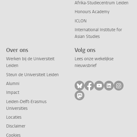
Afrika-Studiecentrum Leiden
Honours Academy
ICLON
International Institute for
Asian Studies
Over ons
Volg ons
Werken bij de Universiteit
Lees onze wekelijkse
Leiden
nieuwsbrief
Steun de Universiteit Leiden
Alumni
Volg ons op bluesky
Volg ons op facebo
Volg ons op yo
Volg ons op
Volg on
Impact
Volg ons op mastodon
Leiden-Delft-Erasmus
Universities
Locaties
Disclaimer
Cookies