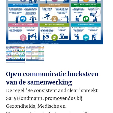
volgend
afbeelding 1
afbeelding 2
Open communicatie hoeksteen
van de samenwerking
De regel ‘Be consistent and clear’ spreekt
Sara Hondmann, promovendus bij
Gezondheids, Medische en