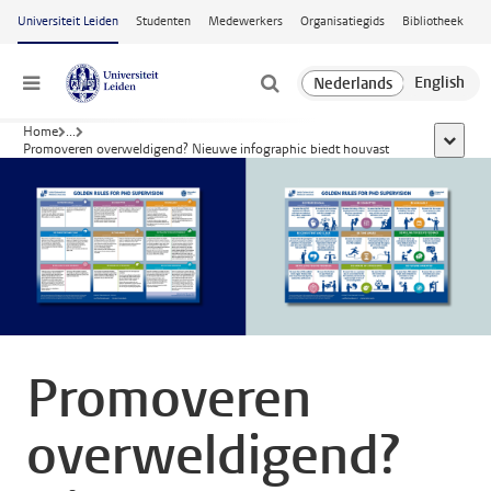
Ga naar hoofdinhoud
Universiteit Leiden
Studenten
Medewerkers
Organisatiegids
Bibliotheek
Menu
Home
...
toon all
Promoveren overweldigend? Nieuwe infographic biedt houvast
Promoveren
overweldigend?