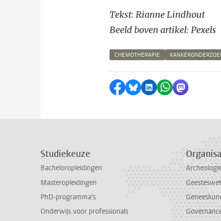
Tekst: Rianne Lindhout
Beeld boven artikel: Pexels
CHEMOTHERAPIE
KANKERONDERZOE
Delen op Facebook
Delen via Bluesky
Delen op LinkedI
Delen via Wh
Delen via
Studiekeuze
Organisa
Bacheloropleidingen
Archeologi
Masteropleidingen
Geesteswe
PhD-programma's
Geneeskun
Onderwijs voor professionals
Governance 