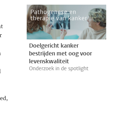
ht
r
Doelgericht kanker
bestrijden met oog voor
n
levenskwaliteit
Onderzoek in de spotlight
l
ed,