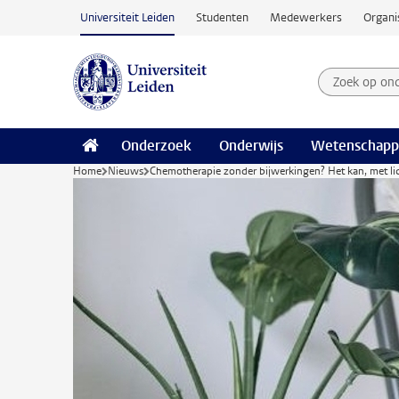
Ga naar hoofdinhoud
Universiteit Leiden
Studenten
Medewerkers
Organi
Zoek op on
Zoekterm
Onderzoek
Onderwijs
Wetenschapp
Home
Nieuws
Chemotherapie zonder bijwerkingen? Het kan, met li