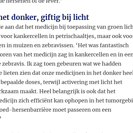
de hersenen of de lever.’
het donker, giftig bij licht
 aan dat het medicijn bij toepassing van groen lic
is voor kankercellen in petrischaaltjes, maar ook voo
n in muizen en zebravissen. ‘Het was fantastisch
poren van het medicijn zag in kankercellen en in ee
 zebravis. Ik zag toen gebeuren wat we hadden
 lieten zien dat onze medicijnen in het donker hee
n bepaalde doses, terwijl activering met licht het
kzaam maakt. Heel belangrijk is ook dat het
dicijn zich efficiënt kan ophopen in het tumorgebi
bloed-hersenbarrière moet passeren om een
’