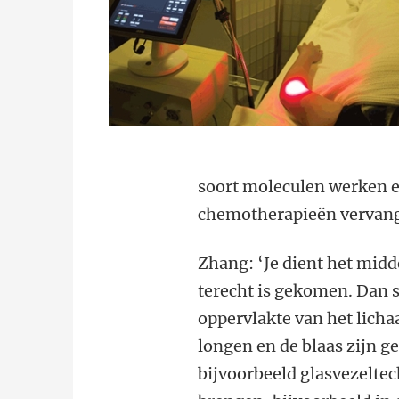
soort moleculen werken en
chemotherapieën vervan
Zhang: ‘Je dient het midde
terecht is gekomen. Dan s
oppervlakte van het licha
longen en de blaas zijn g
bijvoorbeeld glasvezeltec