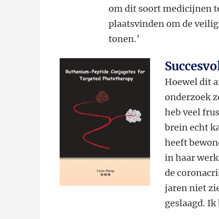
om dit soort medicijnen 
plaatsvinden om de veili
tonen.’
Succesvo
Hoewel dit a
onderzoek ze
heb veel fru
brein echt k
heeft bewond
in haar werk
de coronacri
jaren niet z
geslaagd. Ik