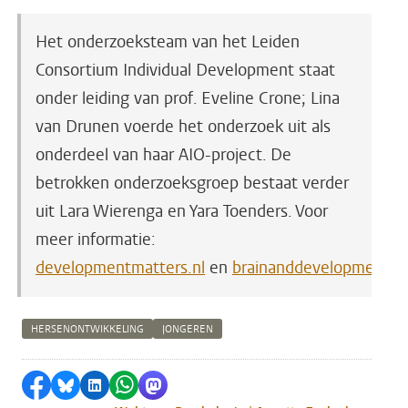
Het onderzoeksteam van het Leiden
Consortium Individual Development staat
onder leiding van prof. Eveline Crone; Lina
van Drunen voerde het onderzoek uit als
onderdeel van haar AIO-project. De
betrokken onderzoeksgroep bestaat verder
uit Lara Wierenga en Yara Toenders.
Voor
meer informatie:
developmentmatters.nl
en
brainanddevelopment.nl
HERSENONTWIKKELING
JONGEREN
Delen op Facebook
Delen via Bluesky
Delen op LinkedIn
Delen via WhatsApp
Delen via Mastodon